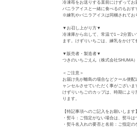
冷凍苺をお送りする直前にけずってお
バニラアイスと一緒に食べるのもおす
※練乳やバニラアイスは同梱されてお
▼お召し上がり方▼
冷凍庫から出して、常温で1～2分置
ます。けずりいちごは、練乳をかけて
▼販売者・製造者▼
つきのいちごえん（株式会社SHUMA
＜ご注意＞
お届け先が離島の場合などクール便配
ャンセルさせていただく事がございま
けずりいちごのカップは、時期により
ります。
【特記事項へのご記入をお願いします
・熨斗：ご指定がない場合は、熨斗は
・熨斗名入れの要否と名前：ご指定の