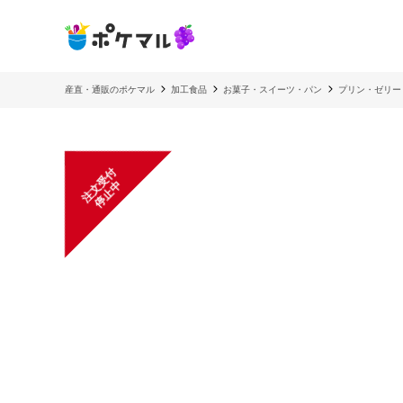
産直・通販のポケマル
加工食品
お菓子・スイーツ・パン
プリン・ゼリー
注
文
受
付
停
止
中