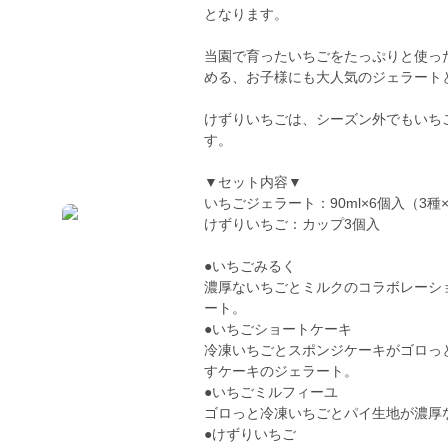
となります。
当園で育ったいちごをたっぷりと使っ
める、お子様にも大人気のジェラート
けずりいちごは、シーズン外でもいち
す。
▼セット内容▼
いちごジェラート：90ml×6個入（3種
けずりいちご：カップ3個入
●いちごみるく
濃厚ないちごとミルクのコラボレーシ
ート。
●いちごショートケーキ
冷凍いちごとスポンジケーキがゴロっ
すケーキのジェラート。
●いちごミルフィーユ
ゴロっと冷凍いちごとパイ生地が濃厚
●けずりいちご