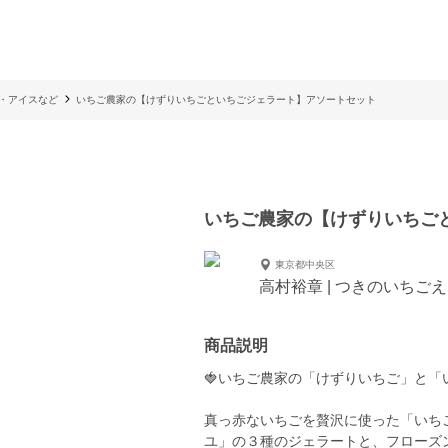
・アイスなど
いちご農家の【けずりいちごといちごジェラート】アソートセット
いちご農家の【けずりいちご
東京都中央区
高村裕章 | つきのいちご
商品説明
🍓いちご農家の「けずりいちご」と「
真っ赤ないちごを贅沢に使った「いち
ユ」の３種のジェラートと、フローズ