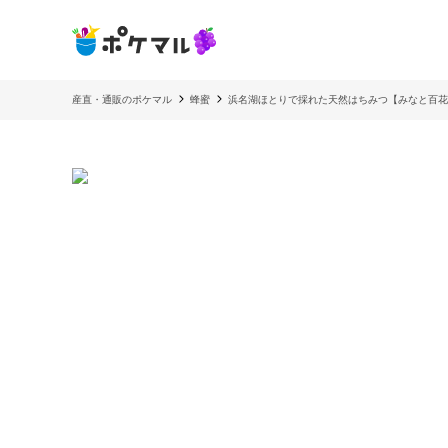
産直・通販のポケマル
蜂蜜
浜名湖ほとりで採れた天然はちみつ【みなと百花は