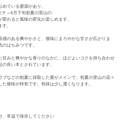
占めている蜜源があり、
ネモチ→6月下旬初夏の里山の
が変わると風味の変化が楽しめます。
ます。
涼感のある爽やかさと、後味にまろやかな甘さが広がりま
気のはちみつです。
た甘みと爽やかな香りのなかに、ほどよいコクを持ち合わせ
起の良い木とされています。
ウブなどの初夏に採取した蜜がメインで、初夏の里山の花々
した後味が特長です。色味は少し濃くなります。
け、常温で保存してください