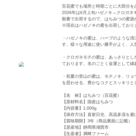
百花蜜でも場所と時期ごとに大部分を
2026年は6月上旬ハゼノキ→クロガ
順番で出荷するので、はちみつの蜜源
※現在はハゼノキの蜜を出荷しており
・ハゼノキの蜜は、ハーブのような清
す。様々な用途に使い勝手がよく、人
・クロガネモチの蜜は、あっさりとし
ております。名のごとく金運として縁
・初夏の里山の蜜は、モチノキ、リョ
を思わせる、豊かなコクとスッキリと
【名 称】はちみつ（百花蜜）
【原材料名】国産はちみつ
【内容量】1,000g
【保存方法】直射日光、高温多湿を避
【賞味期限】3年（商品裏面に記載）
【原産地】静岡県湖西市
【生産者】満蜂ファーム