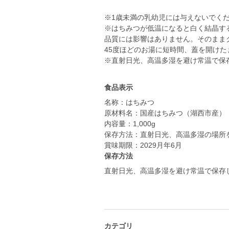
※1歳未満の乳幼児には与えないでく
※はちみつが低温になると白く結晶す
品質には影響はありません。そのまま
45度ほどのお湯に短時間、蓋を開け
※直射日光、高温多湿を避け常温で保
食品表示
名称：はちみつ
原材料名：国産はちみつ（湖西市産）
内容量：1,000g
保存方法：直射日光、高温多湿の場所
賞味期限：2029月年6月
保存方法
直射日光、高温多湿を避け常温で保存
カテゴリ