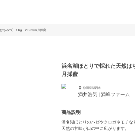
ちみつ】１Kg 2026年6月採蜜
浜名湖ほとりで採れた天然はち
月採蜜
静岡県湖西市
満井浩気 | 満蜂ファーム
商品説明
浜名湖ほとりのハゼやクロガネモチな
天然の甘味が口の中に広がります。