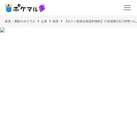
産直・通販のポケマル
お茶
緑茶
【ポスト投函全国送料無料】◎全国第3位◎伊勢べにふ