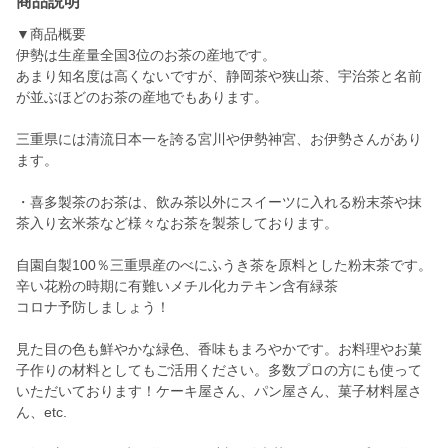
商品説明
▼商品概要
伊勢は生産量全国3位のお茶の産地です。
あまり知名度は高くないですが、静岡茶や狭山茶、宇治茶と名前
が並ぶほどのお茶の産地でもあります。
三重県には清流日本一を誇る宮川や伊勢神宮、お伊勢さんがあり
ます。
・喜多製茶のお茶は、飲み茶以外にスイーツに入れる粉末茶や抹
茶入り玄米茶など様々なお茶を製茶しております。
自園自製100％三重県産のべにふうき茶を原料とした粉末茶です。
辛い花粉の時期に有難いメチル化カテキン含有緑茶
コロナ予防しましょう！
見た目の色も鮮やかな緑色、香味もまろやかです。お料理やお菓
子作りの材料としてもご活用ください。多数プロの方にも使って
いただいております！ケーキ屋さん、パン屋さん、菓子材料屋さ
ん、etc.