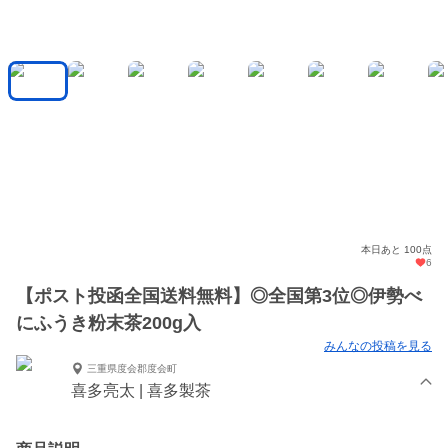
本日あと 100点
6
【ポスト投函全国送料無料】◎全国第3位◎伊勢べ
にふうき粉末茶200g入
みんなの投稿を見る
三重県度会郡度会町
喜多亮太 | 喜多製茶