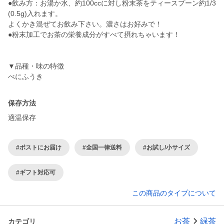
●飲み方：お湯か水、約100ccに対し粉末茶をティースプーン約1/3
(0.5g)入れます。
よくかき混ぜてお飲み下さい。濃さはお好みで！
●粉末加工でお茶の栄養成分がすべて摂れちゃいます！
▼品種・味の特徴
保存方法
適温保存
#ポストにお届け
#全国一律送料
#お試し/小サイズ
#ギフト対応可
この商品のタイプについて
お茶
緑茶
カテゴリ