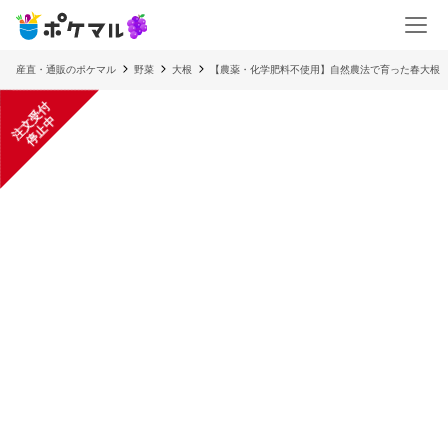
産直・通販のポケマル
野菜
大根
【農薬・化学肥料不使用】自然農法で育った春大
注
文
受
付
停
止
中