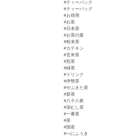
#ティーパック
#ティーバッグ
#お得用
#お茶
#日本茶
#お茶の葉
#粉末茶
#カテキン
#玄米茶
#煎茶
#緑茶
#ドリンク
#伊勢茶
#やぶきた茶
#新茶
#八十八夜
#深むし茶
#一番茶
#茶
#国産
#べにふうき