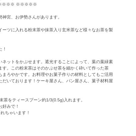
※※※※ ※※※※※
勢神宮、お伊勢さんがあります。
イーツに入れる粉末茶や抹茶入り玄米茶など様々なお茶を製
た！
いネットをかぶせます。遮光することによって、葉の葉緑素
ます。この粉末茶はそのかぶせ茶を細かく砕いて作った茶
もまろやかです。お料理やお菓子作りの材料としてもご活用
ただいております！ケーキ屋さん、パン屋さん、菓子材料屋
末茶をティースプーン約1/3(0.5g)入れます。
お好みで！
摂れちゃいます！