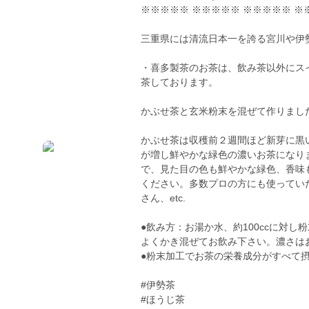
※※※※※ ※※※※※ ※※※※※ ※
三重県には清流日本一を誇る宮川や伊
・喜多製茶のお茶は、飲み茶以外にス
茶しております。
かぶせ茶と玄米粉末を混ぜて作りまし
かぶせ茶は収穫前２週間ほど新芽に黒
が増し鮮やかな緑色の濃いお茶になり
で、見た目の色も鮮やかな緑色、香味
ください。多数プロの方にも使ってい
さん、etc.
●飲み方：お湯か水、約100ccに対し粉
よくかき混ぜてお飲み下さい。濃さは
●粉末加工でお茶の栄養成分がすべて
#伊勢茶
#ほうじ茶