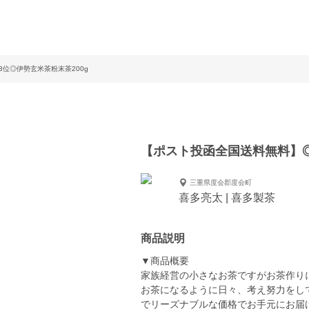
位◎伊勢玄米茶粉末茶200g
【ポスト投函全国送料無料】◎
三重県度会郡度会町
喜多亮太 | 喜多製茶
商品説明
▼商品概要
家族経営の小さなお茶ですがお茶作り
お茶になるように日々、考え努力をし
でリーズナブルな価格でお手元にお届