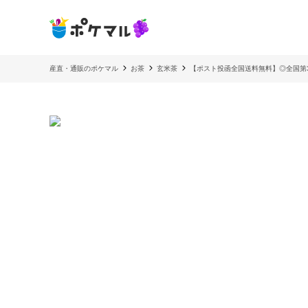
産直・通販のポケマル
お茶
玄米茶
【ポスト投函全国送料無料】◎全国第3