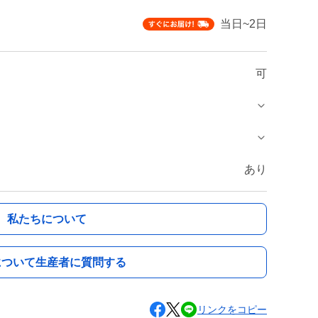
当日~2日
可
あり
私たちについて
について生産者に質問する
リンクをコピー