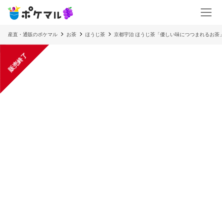
産直・通販のポケマル
お茶
ほうじ茶
京都宇治 ほうじ茶「優しい味につつまれるお茶
販売終了