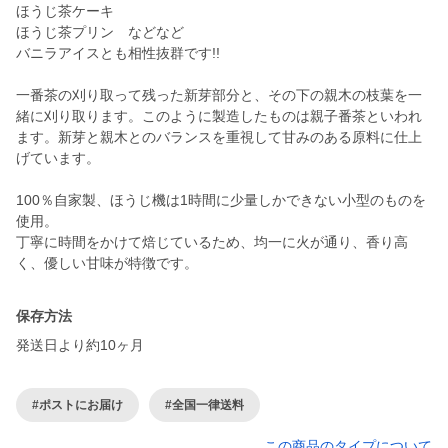
ほうじ茶ケーキ
ほうじ茶プリン などなど
バニラアイスとも相性抜群です!!
一番茶の刈り取って残った新芽部分と、その下の親木の枝葉を一
緒に刈り取ります。このように製造したものは親子番茶といわれ
ます。新芽と親木とのバランスを重視して甘みのある原料に仕上
げています。
100％自家製、ほうじ機は1時間に少量しかできない小型のものを
使用。
丁寧に時間をかけて焙じているため、均一に火が通り、香り高
保存方法
発送日より約10ヶ月
#ポストにお届け
#全国一律送料
この商品のタイプについて