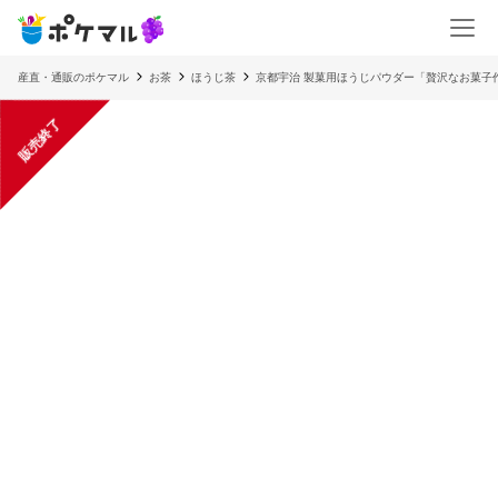
産直・通販のポケマル
お茶
ほうじ茶
京都宇治 製菓用ほうじパウダー「贅沢なお菓子
販売終了