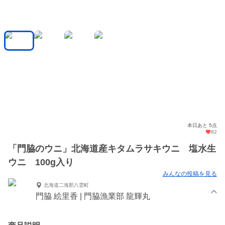
本日あと 5点
82
「門脇のウニ」北海道産キタムラサキウニ 塩水生
ウニ 100g入り
みんなの投稿を見る
北海道二海郡八雲町
門脇 絵里香 | 門脇漁業部 龍輝丸