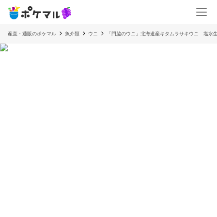
産直・通販のポケマル
魚介類
ウニ
「門脇のウニ」北海道産キタムラサキウニ 塩水生ウ