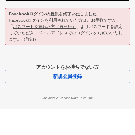
Facebookログインの提供を終了いたしました
Facebookログインを利用されていた方は、お手数ですが、
「
パスワードを忘れた方（再発行）
」よりパスワードを設定
していただき、メールアドレスでのログインをお願いいたし
ます。（
詳細
）
アカウントをお持ちでない方
新規会員登録
Copyright 2026 Ame Kaze Taiyo, Inc.