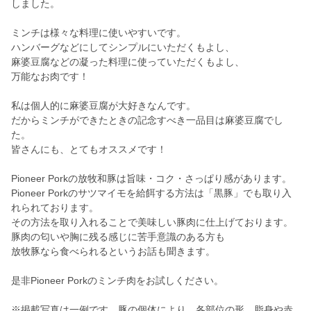
しました。
ミンチは様々な料理に使いやすいです。
ハンバーグなどにしてシンプルにいただくもよし、
麻婆豆腐などの凝った料理に使っていただくもよし、
万能なお肉です！
私は個人的に麻婆豆腐が大好きなんです。
だからミンチができたときの記念すべき一品目は麻婆豆腐でし
た。
皆さんにも、とてもオススメです！
Pioneer Porkの放牧和豚は旨味・コク・さっぱり感があります。
Pioneer Porkのサツマイモを給餌する方法は「黒豚」でも取り入
れられております。
その方法を取り入れることで美味しい豚肉に仕上げております。
豚肉の匂いや胸に残る感じに苦手意識のある方も
放牧豚なら食べられるというお話も聞きます。
是非Pioneer Porkのミンチ肉をお試しください。
※掲載写真は一例です。豚の個体により、各部位の形、脂身や赤