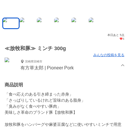
本日あと 5点
4
≪放牧和豚≫ ミンチ 300g
みんなの投稿を見る
宮崎県宮崎市
有方草太郎 | Pioneer Pork
商品説明
「食べ応えのある引き締まった赤身」
「さっぱりしているけれど旨味のある脂身」
「臭みがなく食べやすい豚肉」
美味しさ革命のブランド豚【放牧和豚】
放牧和豚をハンバーグや麻婆豆腐などに使いやすいミンチで用意