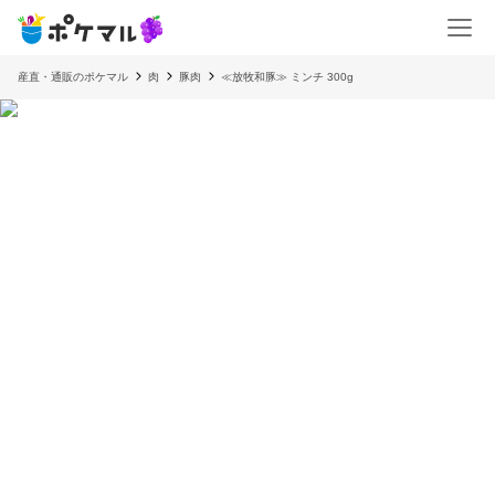
産直・通販のポケマル
肉
豚肉
≪放牧和豚≫ ミンチ 300g