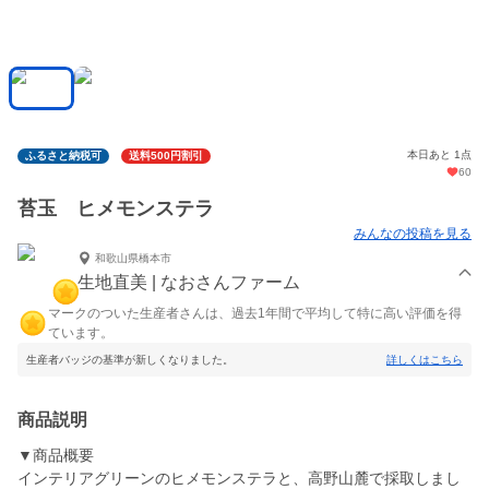
本日あと 1点
ふるさと納税可
送料500円割引
60
苔玉 ヒメモンステラ
みんなの投稿を見る
和歌山県橋本市
生地直美 | なおさんファーム
マークのついた生産者さんは、過去1年間で平均して特に高い評価を得
ています。
生産者バッジの基準が新しくなりました。
詳しくはこちら
商品説明
▼商品概要
インテリアグリーンのヒメモンステラと、高野山麓で採取しまし