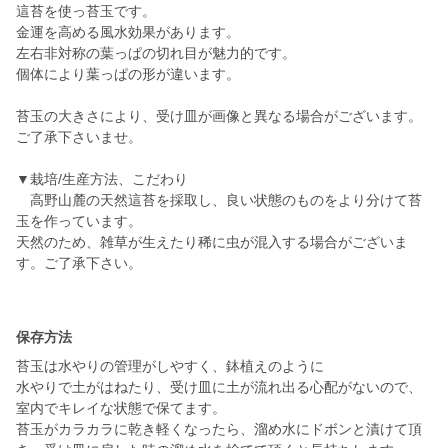
這苔を使っ苔玉です。
金運を高める風水効果があります。
左右非対称の葉っぱの切れ目が魅力的です。
個体により葉っぱの形が違います。
苔玉の大きさにより、受け皿が画像と異なる場合がございます。
ご了承下さいませ。
▼栽培/生産方法、こだわり
高野山麓の天然這苔を採取し、良い状態のものをより分けて苔
玉を作っています。
天然のため、雑草が生えたり稀に虫が混入する場合がございま
す。ご了承下さい。
保存方法
苔玉は水やりの管理がしやすく、鉢植えのように
水やりで土がはねたり、受け皿に土が流れ出る心配がないので、
室内でキレイな状態で保てます。
苔玉がカラカラに乾き軽くなったら、溜め水にドボンと漬けて頂