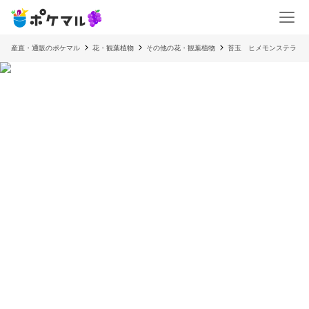
産直・通販のポケマル
花・観葉植物
その他の花・観葉植物
苔玉 ヒメモンステラ