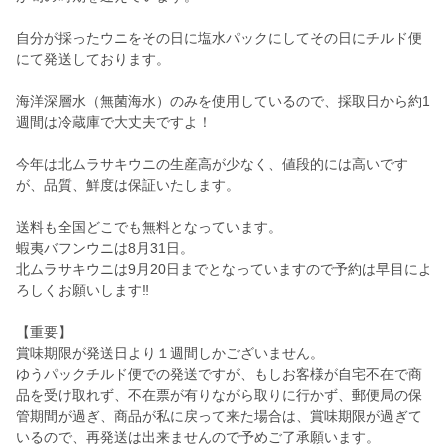
自分が採ったウニをその日に塩水パックにしてその日にチルド便
にて発送しております。
海洋深層水（無菌海水）のみを使用しているので、採取日から約1
週間は冷蔵庫で大丈夫ですよ！
今年は北ムラサキウニの生産高が少なく、値段的には高いです
が、品質、鮮度は保証いたします。
送料も全国どこでも無料となっています。
蝦夷バフンウニは8月31日。
北ムラサキウニは9月20日までとなっていますので予約は早目によ
ろしくお願いします‼️
【重要】
賞味期限が発送日より１週間しかございません。
ゆうパックチルド便での発送ですが、もしお客様が自宅不在で商
品を受け取れず、不在票が有りながら取りに行かず、郵便局の保
管期間が過ぎ、商品が私に戻って来た場合は、賞味期限が過ぎて