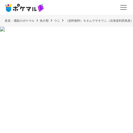
産直・通販のポケマル
魚介類
ウニ
（送料無料）キタムラサキウニ（北海道利尻島産