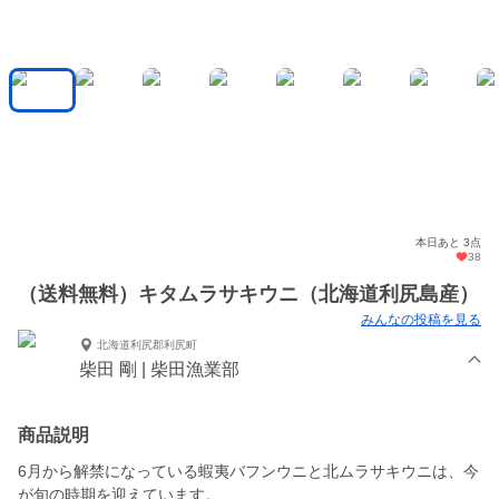
本日あと 3点
38
（送料無料）キタムラサキウニ（北海道利尻島産）
みんなの投稿を見る
北海道利尻郡利尻町
柴田 剛 | 柴田漁業部
商品説明
6月から解禁になっている蝦夷バフンウニと北ムラサキウニは、今
が旬の時期を迎えています。