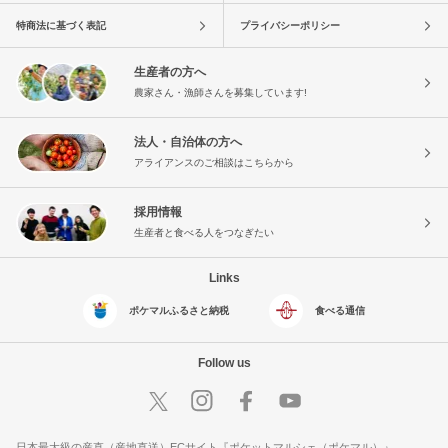
特商法に基づく表記
プライバシーポリシー
生産者の方へ
農家さん・漁師さんを募集しています!
法人・自治体の方へ
アライアンスのご相談はこちらから
採用情報
生産者と食べる人をつなぎたい
Links
ポケマルふるさと納税
食べる通信
Follow us
日本最大級の産直（産地直送）ECサイト『ポケットマルシェ（ポケマル）』