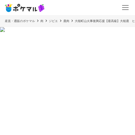
産直・通販のポケマル
肉
ジビエ
鹿肉
大槌町山火事復興応援【最高級】大槌鹿 ヒ