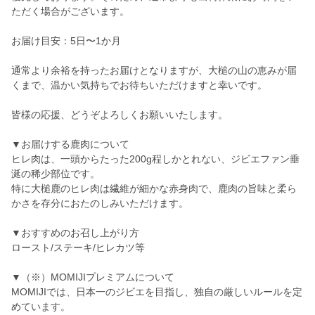
ただく場合がございます。
お届け目安：5日〜1か月
通常より余裕を持ったお届けとなりますが、大槌の山の恵みが届
くまで、温かい気持ちでお待ちいただけますと幸いです。
皆様の応援、どうぞよろしくお願いいたします。
▼お届けする鹿肉について
ヒレ肉は、一頭からたった200g程しかとれない、ジビエファン垂
涎の稀少部位です。
特に大槌鹿のヒレ肉は繊維が細かな赤身肉で、鹿肉の旨味と柔ら
かさを存分におたのしみいただけます。
▼おすすめのお召し上がり方
ロースト/ステーキ/ヒレカツ等
▼（※）MOMIJIプレミアムについて
MOMIJIでは、日本一のジビエを目指し、独自の厳しいルールを定
めています。