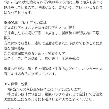
1歳～３歳の大槌鹿のみを狩猟後1時間以内に工場に搬入し素早く
処理をしているので、臭味がなく、柔らかく、フレッシュな鹿肉
になっております。
※MOMIJIプレミアムの基準
①３歳以下のオスまたは４歳以下のメスに限定
②捕獲したその場で丁寧に血抜きし、捕獲後１時間以内に工場に
搬入
③電解水で殺菌し、適切に温度管理された冷蔵庫で個体ごとに最
適な機関熟成
④気温族探知機検査と放射性物質クリア
⑤スタッフが全頭試食し、味や香り、食感を確認
※鹿の年齢は、歯・角・個体値・毛並みなどから、ハンターの知
識により総合的に判断しています。
▼内容量・包装
1袋当たりの内容量が個体差によって異なります。
特に若い個体の場合は、複数パックを合わせて合計してご注文
の重量以上になるようにお送りしますのでご了承ください。