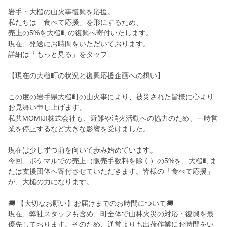
岩手・大槌の山火事復興を応援。
私たちは「食べて応援」を形にするため、
売上の5%を大槌町の復興へ寄付いたします。
現在、発送にお時間をいただいております。
詳細は「もっと見る」をタップ↓
【現在の大槌町の状況と復興応援企画への想い】
この度の岩手県大槌町の山火事により、被災された皆様に心より
お見舞い申し上げます。
私共MOMIJI株式会社も、避難や消火活動への協力のため、一時営
業を停止するなど大きな影響を受けました。
現在は少しずつ前を向いて歩み始めています。
今回、ポケマルでの売上（販売手数料を除く）の5%を、大槌町ま
たは支援団体へ寄付させていただきます。皆様の「食べて応援」
が、大槌の力になります。
🚚 【大切なお願い】お届けまでのお時間について🚚
現在、弊社スタッフも含め、町全体で山林火災の対応・復興を最
優先しております。そのため、通常よりも出荷作業にお時間をい