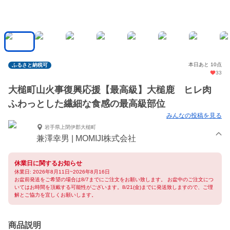
本日あと 10点
ふるさと納税可
33
大槌町山火事復興応援【最高級】大槌鹿 ヒレ肉
ふわっとした繊細な食感の最高級部位
みんなの投稿を見る
岩手県上閉伊郡大槌町
兼澤幸男 | MOMIJI株式会社
休業日に関するお知らせ
休業日: 2026年8月11日~2026年8月16日
お盆前発送をご希望の場合は8/7までにご注文をお願い致します。 お盆中のご注文につ
いてはお時間を頂戴する可能性がございます。8/21(金)までに発送致しますので、ご理
解とご協力を宜しくお願いします。
商品説明