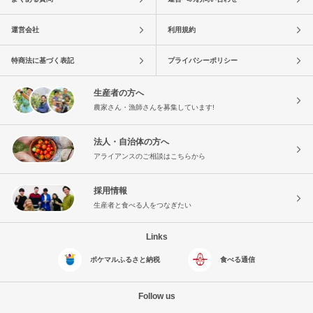
運営会社
利用規約
特商法に基づく表記
プライバシーポリシー
生産者の方へ
農家さん・漁師さんを募集しています!
法人・自治体の方へ
アライアンスのご相談はこちらから
採用情報
生産者と食べる人をつなぎたい
Links
ポケマルふるさと納税
食べる通信
Follow us