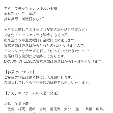
できたてモッツァレラ[100g×1個]
原材料：生乳、食塩
賞味期限：製造日から7日
▼注文に際しての注意点（配送方法や納期指定など）
できたてモッツァレラは製造するその日に
出来立てを毎週火曜日と金曜日に発送します。
賞味期限は製造日からたったの7日となりますので、
フレッシュなチーズを召し上がっていただきたいので、
お届け日を個別にご連絡しております。
BROWN CHEESEの賞味期限は製造日から1ヶ月半となります。
【お届けについて】
ご希望の場合は備考欄に記入お願いします。
希望なしでしたら下記最短の日程でお届けいたします。
【ナカシマファームを火曜日発送】
→
水曜・午前中着
「佐賀・福岡・長崎・宮崎・鹿児島・大分・山口・島根・広島」