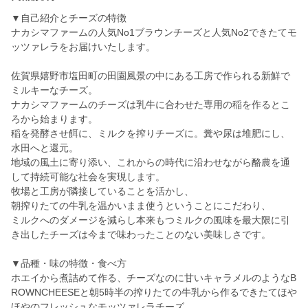
▼自己紹介とチーズの特徴
ナカシマファームの人気No1ブラウンチーズと人気No2できたてモ
ッツァレラをお届けいたします。
佐賀県嬉野市塩田町の田園風景の中にある工房で作られる新鮮で
ミルキーなチーズ。
ナカシマファームのチーズは乳牛に合わせた専用の稲を作るとこ
ろから始まります。
稲を発酵させ餌に、ミルクを搾りチーズに。糞や尿は堆肥にし、
水田へと還元。
地域の風土に寄り添い、これからの時代に沿わせながら酪農を通
して持続可能な社会を実現します。
牧場と工房が隣接していることを活かし、
朝搾りたての牛乳を温かいまま使うということにこだわり、
ミルクへのダメージを減らし本来もつミルクの風味を最大限に引
き出したチーズは今まで味わったことのない美味しさです。
▼品種・味の特徴・食べ方
ホエイから煮詰めて作る、チーズなのに甘いキャラメルのようなB
ROWNCHEESEと朝5時半の搾りたての牛乳から作るできたてほや
ほやのフレッシュなモッツァレラチーズ。