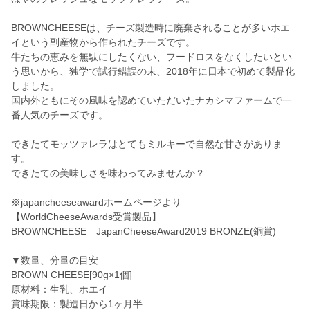
BROWNCHEESEは、チーズ製造時に廃棄されることが多いホエ
イという副産物から作られたチーズです。
牛たちの恵みを無駄にしたくない、フードロスをなくしたいとい
う思いから、独学で試行錯誤の末、2018年に日本で初めて製品化
しました。
国内外ともにその風味を認めていただいたナカシマファームで一
番人気のチーズです。
できたてモッツァレラはとてもミルキーで自然な甘さがありま
す。
できたての美味しさを味わってみませんか？
※japancheeseawardホームページより
【WorldCheeseAwards受賞製品】
BROWNCHEESE JapanCheeseAward2019 BRONZE(銅賞)
▼数量、分量の目安
BROWN CHEESE[90g×1個]
原材料：生乳、ホエイ
賞味期限：製造日から1ヶ月半