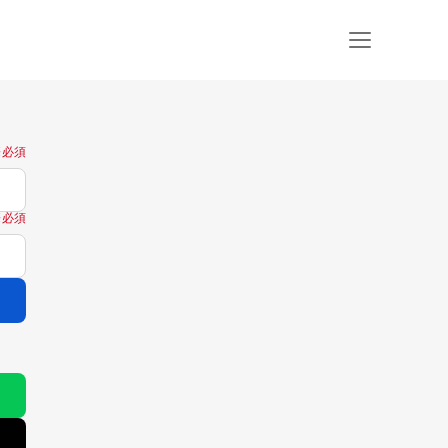
※必須
※必須