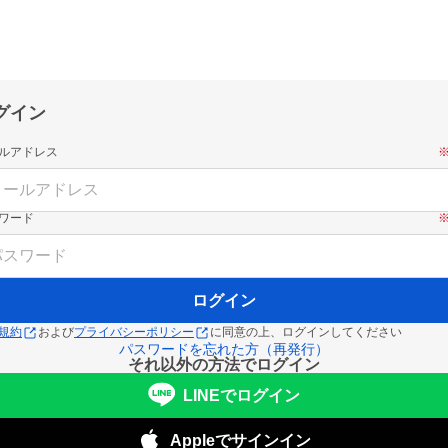
グイン
ルアドレス
ワード
ログイン
規約
および
プライバシーポリシー
に同意の上、
ログインしてください
パスワードを忘れた方（再発行）
それ以外の方法でログイン
LINEでログイン
Appleでサインイン