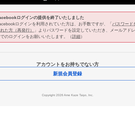
acebookログインの提供を終了いたしました
acebookログインを利用されていた方は、お手数ですが、「
パスワード
忘れた方（再発行）
」よりパスワードを設定していただき、メールアド
スでのログインをお願いいたします。（
詳細
）
アカウントをお持ちでない方
新規会員登録
Copyright 2026 Ame Kaze Taiyo, Inc.