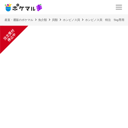
産直・通販のポケマル
魚介類
貝類
ホンビノス貝
ホンビノス貝 特注 5kg専用
注
文
受
付
停
止
中