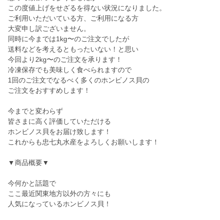
この度値上げをせざるを得ない状況になりました。
ご利用いただいている方、ご利用になる方
大変申し訳ございません。
同時に今までは1kg〜のご注文でしたが
送料などを考えるともったいない！と思い
今回より2kg〜のご注文を承ります！
冷凍保存でも美味しく食べられますので
1回のご注文でなるべく多くのホンビノス貝の
ご注文をおすすめします！
今までと変わらず
皆さまに高く評価していただける
ホンビノス貝をお届け致します！
これからも忠七丸水産をよろしくお願いします！
▼商品概要▼
今何かと話題で
ここ最近関東地方以外の方々にも
人気になっているホンビノス貝！