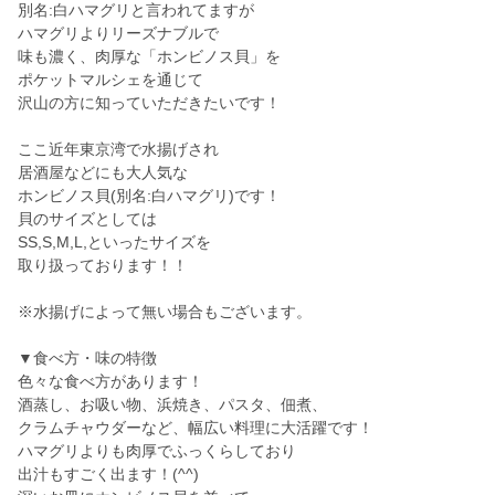
別名:白ハマグリと言われてますが
ハマグリよりリーズナブルで
味も濃く、肉厚な「ホンビノス貝」を
ポケットマルシェを通じて
沢山の方に知っていただきたいです！
ここ近年東京湾で水揚げされ
居酒屋などにも大人気な
ホンビノス貝(別名:白ハマグリ)です！
貝のサイズとしては
SS,S,M,L,といったサイズを
取り扱っております！！
※水揚げによって無い場合もございます。
▼食べ方・味の特徴
色々な食べ方があります！
酒蒸し、お吸い物、浜焼き、パスタ、佃煮、
クラムチャウダーなど、幅広い料理に大活躍です！
ハマグリよりも肉厚でふっくらしており
出汁もすごく出ます！(^^)