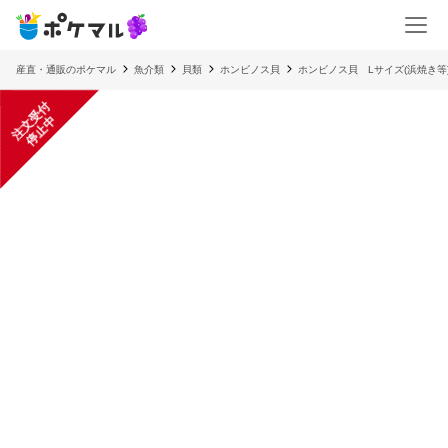
産直・通販のポケマル
魚介類
貝類
ホンビノス貝
ホンビノス貝 Lサイズ(浜焼き等
注
文
受
付
停
止
中