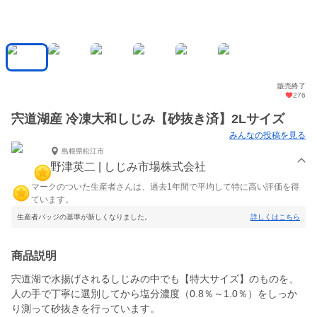
販売終了
276
宍道湖産 冷凍大和しじみ【砂抜き済】2Lサイズ
みんなの投稿を見る
島根県松江市
野津英二 | しじみ市場株式会社
マークのついた生産者さんは、過去1年間で平均して特に高い評価を得
ています。
生産者バッジの基準が新しくなりました。
詳しくはこちら
商品説明
宍道湖で水揚げされるしじみの中でも【特大サイズ】のものを、
人の手で丁寧に選別してから塩分濃度（0.8％～1.0％）をしっか
り測って砂抜きを行っています。