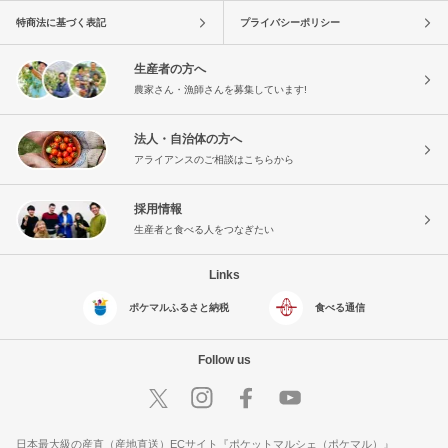
特商法に基づく表記
プライバシーポリシー
生産者の方へ
農家さん・漁師さんを募集しています!
法人・自治体の方へ
アライアンスのご相談はこちらから
採用情報
生産者と食べる人をつなぎたい
Links
ポケマルふるさと納税
食べる通信
Follow us
日本最大級の産直（産地直送）ECサイト『ポケットマルシェ（ポケマル）』