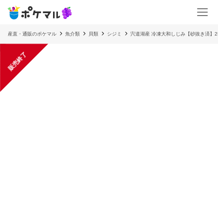
産直・通販のポケマル
魚介類
貝類
シジミ
宍道湖産 冷凍大和しじみ【砂抜き済】2
販売終了