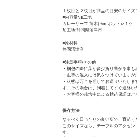
１枚目と２枚目が商品の目安のサイズ
■内容量/加工地
カレーリーフ 苗木(9cmポット)×１ケ
加工地:静岡県沼津市
■原材料
静岡沼津産
■注意事項/その他
・梱包の際に葉が多少折り曲がる事も
・虫等の混入には気をつけていますが
・状態は万全を期してお送りいたしま
す。その場合は、到着してすぐ連絡い
・お客様の栽培中による枯苗保証はご
保存方法
なるべく日当たりの良い所で、育苗く
このサイズなら、テーブルのアクセン
す。