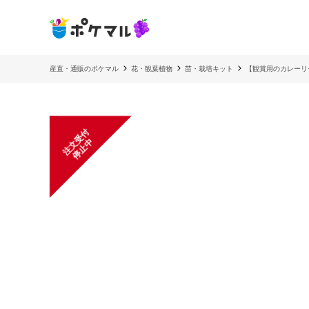
産直・通販のポケマル
花・観葉植物
苗・栽培キット
【観賞用のカレーリー
注
文
受
付
停
止
中