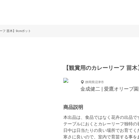
フ 苗木】9cmポット
【観賞用のカレーリーフ 苗木
静岡県沼津市
金成健二 | 愛鷹オリーブ園
商品説明
本出品は、食品ではなく花卉の出品で
テーブルにおくとカレーリーフ独特の
日中は日当たりの良い場所でお育てく
寒さに良いので、室内で育苗する事を