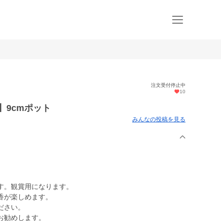
注文受付停止中
10
】9cmポット
みんなの投稿を見る
す。観賞用になります。
香が楽しめます。
ださい。
お勧めします。