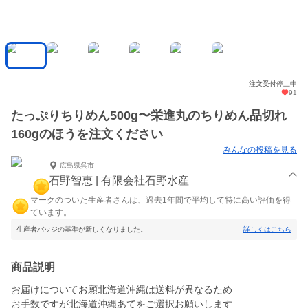
注文受付停止中
91
たっぷりちりめん500g〜栄進丸のちりめん品切れ
160gのほうを注文ください
みんなの投稿を見る
広島県呉市
石野智恵 | 有限会社石野水産
マークのついた生産者さんは、過去1年間で平均して特に高い評価を得
ています。
生産者バッジの基準が新しくなりました。
詳しくはこちら
商品説明
お届けについてお願北海道沖縄は送料が異なるため
お手数ですが北海道沖縄あてをご選択お願いします