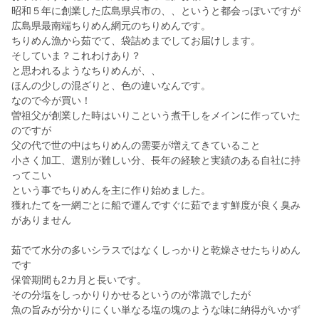
昭和５年に創業した広島県呉市の、、というと都会っぽいですが
広島県最南端ちりめん網元のちりめんです。
ちりめん漁から茹でて、袋詰めまでしてお届けします。
そしていま？これわけあり？
と思われるようなちりめんが、、
ほんの少しの混ざりと、色の違いなんです。
なので今が買い！
曽祖父が創業した時はいりこという煮干しをメインに作っていた
のですが
父の代で世の中はちりめんの需要が増えてきていること
小さく加工、選別が難しい分、長年の経験と実績のある自社に持
ってこい
という事でちりめんを主に作り始めました。
獲れたてを一網ごとに船で運んですぐに茹でます鮮度が良く臭み
がありません
茹でて水分の多いシラスではなくしっかりと乾燥させたちりめん
です
保管期間も2カ月と長いです。
その分塩をしっかりりかせるというのが常識でしたが
魚の旨みが分かりにくい単なる塩の塊のような味に納得がいかず