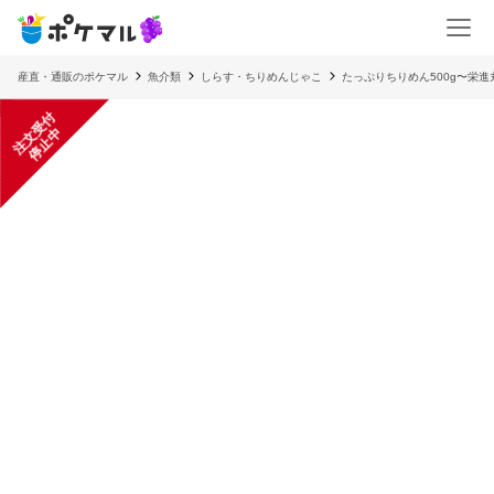
産直・通販のポケマル
魚介類
しらす・ちりめんじゃこ
たっぷりちりめん500g〜栄進
注
文
受
付
停
止
中