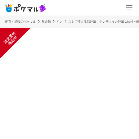
産直・通販のポケマル
魚介類
イカ
スミで漬ける活沖漬 ケンサキイカ沖漬 1kg(4～9
注
文
受
付
停
止
中