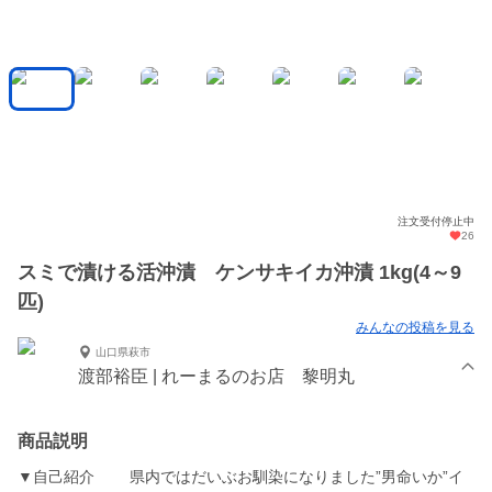
注文受付停止中
26
スミで漬ける活沖漬 ケンサキイカ沖漬 1kg(4～9
匹)
みんなの投稿を見る
山口県萩市
渡部裕臣 | れーまるのお店 黎明丸
商品説明
▼自己紹介 県内ではだいぶお馴染になりました”男命いか”イ