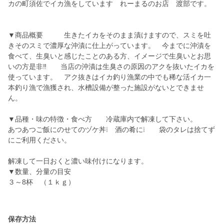
カの町須佐でイカ漁をしています れーまるのお店 渡部です。
▼商品概要 生きたイカをそのまま漬けますので、スミを吐
きそのスミで濃厚な沖漬に仕上がっています。 今までに沖漬を
食べて、生臭いと感じたことのある方、イメージで生臭いとお思
いの方是非‼ 当店の沖漬は生臭さの原因のアクを抜いたイカを
使っています。 アク抜きはイカ釣り漁業の中でも稀な活イカ一
本釣り漁で漁獲され、水槽設備が整った施設がないとできませ
ん。
▼品種・味の特徴・食べ方 冷蔵庫内で解凍して下さい。
あつあつご飯にのせてのヅケ丼❕ 酒の肴に❕ 袋のタレは捨てず
にご利用ください。
解凍して一日おくと濃い味付けになります。
▼数量、分量の目安
３～8杯 （１ｋｇ）
保存方法