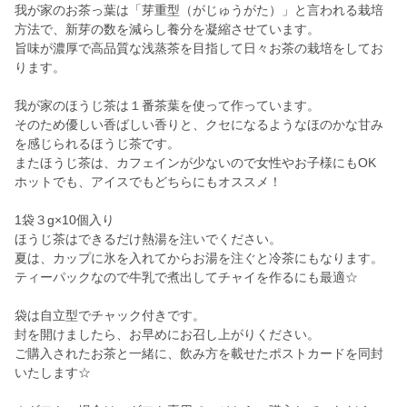
我が家のお茶っ葉は「芽重型（がじゅうがた）」と言われる栽培
方法で、新芽の数を減らし養分を凝縮させています。
旨味が濃厚で高品質な浅蒸茶を目指して日々お茶の栽培をしてお
ります。
我が家のほうじ茶は１番茶葉を使って作っています。
そのため優しい香ばしい香りと、クセになるようなほのかな甘み
を感じられるほうじ茶です。
またほうじ茶は、カフェインが少ないので女性やお子様にもOK
ホットでも、アイスでもどちらにもオススメ！
1袋３g×10個入り
ほうじ茶はできるだけ熱湯を注いでください。
夏は、カップに氷を入れてからお湯を注ぐと冷茶にもなります。
ティーパックなので牛乳で煮出してチャイを作るにも最適☆
袋は自立型でチャック付きです。
封を開けましたら、お早めにお召し上がりください。
ご購入されたお茶と一緒に、飲み方を載せたポストカードを同封
いたします☆