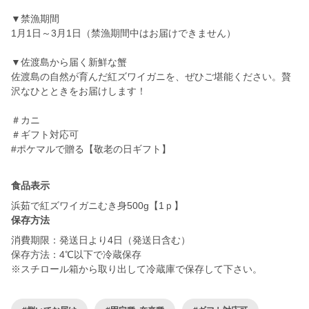
▼禁漁期間
1月1日～3月1日（禁漁期間中はお届けできません）
▼佐渡島から届く新鮮な蟹
佐渡島の自然が育んだ紅ズワイガニを、ぜひご堪能ください。贅
沢なひとときをお届けします！
＃カニ
＃ギフト対応可
#ポケマルで贈る【敬老の日ギフト】
食品表示
浜茹で紅ズワイガニむき身500g【1ｐ】
保存方法
消費期限：発送日より4日（発送日含む）
保存方法：4℃以下で冷蔵保存
※スチロール箱から取り出して冷蔵庫で保存して下さい。