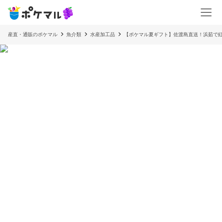
産直・通販のポケマル
魚介類
水産加工品
【ポケマル夏ギフト】佐渡島直送！浜茹で紅ズ