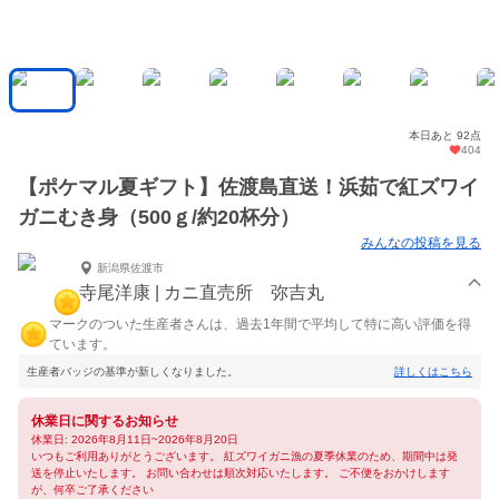
本日あと 92点
404
【ポケマル夏ギフト】佐渡島直送！浜茹で紅ズワイ
ガニむき身（500ｇ/約20杯分）
みんなの投稿を見る
新潟県佐渡市
寺尾洋康 | カニ直売所 弥吉丸
マークのついた生産者さんは、過去1年間で平均して特に高い評価を得
ています。
生産者バッジの基準が新しくなりました。
詳しくはこちら
休業日に関するお知らせ
休業日: 2026年8月11日~2026年8月20日
いつもご利用ありがとうございます。 紅ズワイガニ漁の夏季休業のため、期間中は発
送を停止いたします。 お問い合わせは順次対応いたします。 ご不便をおかけします
が、何卒ご了承ください