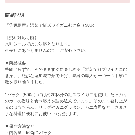
商品説明
『佐渡島産』浜茹で紅ズワイガニむき身（500g）
【熨斗対応可能】
水引シールでのご対応となります。
※失礼にあたりませんので、ご安心下さい。
▼商品概要
手間いらずで、そのまますぐに楽しめる「浜茹で紅ズワイガニむ
き身」。絶妙な塩加減で茹で上げ、熟練の職人が一つ一つ丁寧に
殻を取り除きました。
1パック（500g）には約20杯分の紅ズワイガニを使用。たっぷり
のカニの旨味と食べ応えを詰め込んでいます。そのまま召し上が
るのはもちろん、サラダやカニグラタン、カニ寿司など、さまざ
まな料理に便利にお使いいただけます。
▼保存方法など
・内容量：500g/1パック