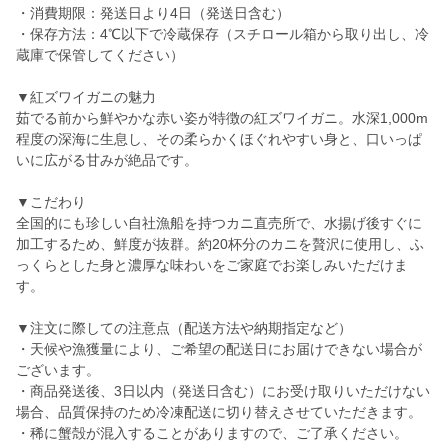
・消費期限：発送日より4日（発送日含む）
・保存方法：4℃以下で冷蔵保存（スチロール箱から取り出し、冷
蔵庫で保管してください）
▼紅ズワイガニの魅力
茹でる前から鮮やかな赤い姿が特徴の紅ズワイガニ。水深1,000m
程度の深海に生息し、その柔らかくほぐれやすい身と、口いっぱ
いに広がる甘みが絶品です。
▼こだわり
全国的にも珍しい自社漁船を持つカニ直売所で、水揚げ後すぐに
加工するため、鮮度が抜群。約20杯分のカニを贅沢に使用し、ふ
っくらとした身と濃厚な味わいをご家庭でお楽しみいただけま
す。
▼注文に際しての注意点（配送方法や納期指定など）
・天候や漁獲量により、ご希望の配送日にお届けできない場合が
ございます。
・商品発送後、3日以内（発送日含む）にお受け取りいただけない
場合、品質保持のため冷凍配送に切り替えさせていただきます。
・稀に蟹殻が混入することがありますので、ご了承ください。