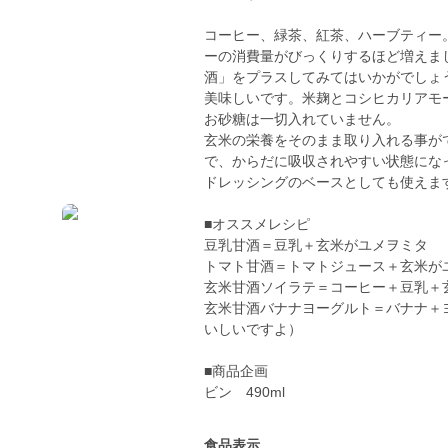
コーヒー、緑茶、紅茶、ハーブティー
ーの消費量がびっくりするほど増えま
酒」をプラスしてみてはいかがでしょ
美味しいです。米麹とコシヒカリアモ
お砂糖は一切入れていません。
玄米の栄養をそのまま取り入れる事が
で、からだに吸収されやすい状態にな
ドレッシングのベースとしても使えま
■オススメレシピ
豆乳甘酒＝豆乳＋玄米がユメヲミタ
トマト甘酒＝トマトジュース＋玄米が
玄米甘酒ソイラテ＝コーヒー＋豆乳＋
玄米甘酒バナナヨーグルト＝バナナ＋
いしいですよ）
■商品企画
ビン 490ml
食品表示