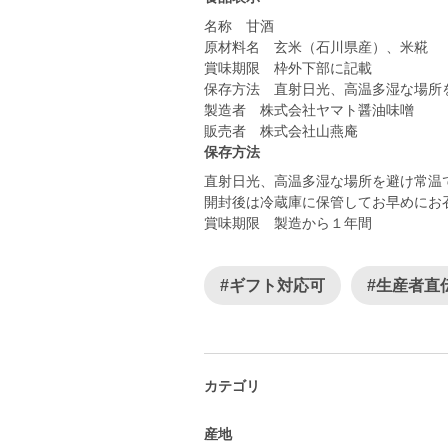
名称 甘酒
原材料名 玄米（石川県産）、米糀
賞味期限 枠外下部に記載
保存方法 直射日光、高温多湿な場所
製造者 株式会社ヤマト醤油味噌
保存方法
直射日光、高温多湿な場所を避け常温
開封後は冷蔵庫に保管してお早めにお
賞味期限 製造から１年間
#ギフト対応可
#生産者直
カテゴリ
産地