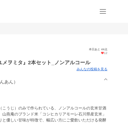
本日あと 44点
12
ユメヲミタ』2本セット_ノンアルコール
みんなの投稿を見る
えんあん）
（こうじ）のみで作られている、ノンアルコールの玄米甘酒
、山燕庵のブランド米「コシヒカリアモーレ石川県産玄米」
りと優しい甘味が特徴で、幅広い方にご愛飲いただける発酵