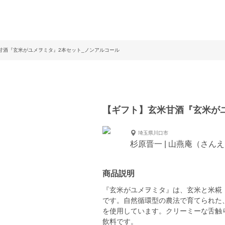
甘酒『玄米がユメヲミタ』2本セット_ノンアルコール
【ギフト】玄米甘酒『玄米が
埼玉県川口市
杉原晋一 | 山燕庵（さん
商品説明
『玄米がユメヲミタ』は、玄米と米糀
です。自然循環型の農法で育てられた
を使用しています。クリーミーな舌触
飲料です。