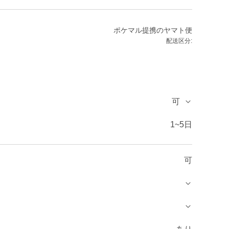
ポケマル提携のヤマト便
配送区分:
可
1~5日
可