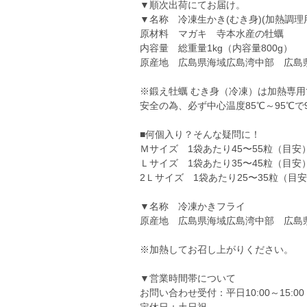
▼順次出荷にてお届け。
▼名称 冷凍生かき(むき身)(加熱調理
原材料 マガキ 寺本水産の牡蠣
内容量 総重量1kg（内容量800g）
原産地 広島県海域広島湾中部 広島
※鍛え牡蠣 むき身（冷凍）は加熱専用
安全の為、必ず中心温度85℃～95℃
■何個入り？そんな疑問に！
Ｍサイズ 1袋あたり45〜55粒（目安
Ｌサイズ 1袋あたり35〜45粒（目安
2Ｌサイズ 1袋あたり25〜35粒（目
▼名称 冷凍かきフライ
原産地 広島県海域広島湾中部 広島
※加熱してお召し上がりください。
▼営業時間帯について
お問い合わせ受付：平日10:00～15:00