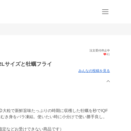
注文受付停止中
41
2Lサイズと牡蠣フライ
みんなの投稿を見る
😊大粒で新鮮旨味たっぷりの時期に収穫した牡蠣を秒でIQF
粒むき身をバラ凍結。使いたい時に小分けで使い勝手良し。
指定などお受けできない商品です）