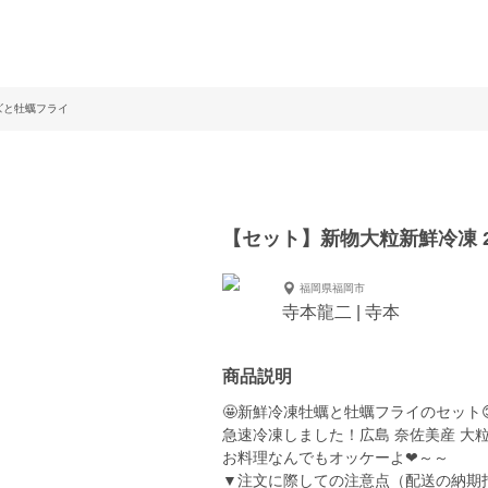
ズと牡蠣フライ
【セット】新物大粒新鮮冷凍 
福岡県福岡市
寺本龍二 | 寺本
商品説明
🤩新鮮冷凍牡蠣と牡蠣フライのセット
急速冷凍しました！広島 奈佐美産 大
お料理なんでもオッケーよ❤～～
▼注文に際しての注意点（配送の納期