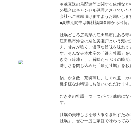
冷凍直送の為配達等に関する依頼など
の場合はキャンセル処理とさせていた
会社へご依頼頂けますようお願いしま
■夏季期間中は弊社福岡倉庫から出荷
牡蠣どころ広島県の江田島市にある寺
江田島市沖合の奈佐美瀬戸という潮の
え、甘みが強く、濃厚な旨味を味わえ
す。そんな寺本水産の「鍛え牡蠣」を
き身（冷凍）」。旨味たっぷりの時期
味しさを閉じ込めた「鍛え牡蠣」をお
鍋、かき飯、茶碗蒸し、しぐれ煮、カ
種多様なお料理にお使いいただけます
むき身の牡蠣一つ一つがバラ凍結にな
す。
牡蠣の美味しさを最大限引き出すため
牡蠣」。ぜひ一度ご家庭で味わってみ