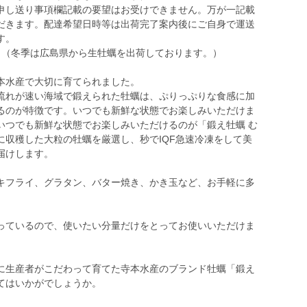
申し送り事項欄記載の要望はお受けできません。万が一記載
だきます。配達希望日時等は出荷完了案内後にご自身で運送
す。
。（冬季は広島県から生牡蠣を出荷しております。）
本水産で大切に育てられました。
流れが速い海域で鍛えられた牡蠣は、ぷりっぷりな食感に加
るのが特徴です。いつでも新鮮な状態でお楽しみいただけま
いつでも新鮮な状態でお楽しみいただけるのが「鍛え牡蠣 む
に収穫した大粒の牡蠣を厳選し、秒でIQF急速冷凍をして美
届けします。
キフライ、グラタン、バター焼き、かき玉など、お手軽に多
。
っているので、使いたい分量だけをとってお使いいただけま
に生産者がこだわって育てた寺本水産のブランド牡蠣「鍛え
てはいかがでしょうか。