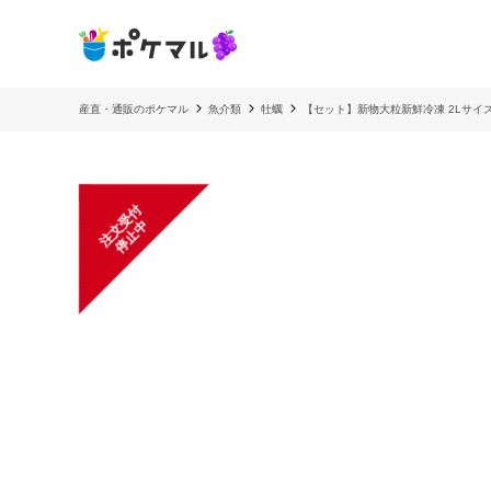
産直・通販のポケマル
魚介類
牡蠣
【セット】新物大粒新鮮冷凍 2Lサイ
注
文
受
付
停
止
中