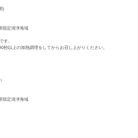
用)
県指定清浄海域
です。
で90秒以上の加熱調理をしてからお召し上がりください。
）
）
安）
県指定清浄海域