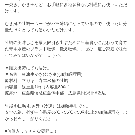
ー焼き、かき玉など、お手軽に多種多様なお料理にお使いいただ
けます。
むき身の牡蠣一つ一つがバラ凍結になっているので、使いたい分
量だけをとってお使いいただけます。
牡蠣の美味しさを最大限引き出すために生産者がこだわって育て
た寺本水産のブランド牡蠣「鍛え牡蠣」。ぜひ一度ご家庭で味わ
ってみてはいかがでしょうか。
▼順次出荷にてお届け。
▼名称 冷凍生かき(むき身)(加熱調理用)
原材料 マガキ 寺本水産の牡蠣
内容量 総重量1kg（内容量800g）
原産地 広島県海域広島湾中部 広島県指定清浄海域
※鍛え牡蠣 むき身（冷凍）は加熱専用です。
安全の為、必ず中心温度85℃～95℃で90秒以上の加熱調理をして
からお召し上がりください。
■何個入り？そんな疑問に！