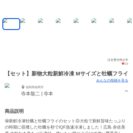
注文受付停止中
19
【セット】新物大粒新鮮冷凍 Mサイズと牡蠣フライ
みんなの投稿を見る
福岡県福岡市
寺本龍二 | 寺本
商品説明
🤩新鮮冷凍牡蠣と牡蠣フライのセット😊大粒で新鮮旨味たっぷり
の時期に収穫した牡蠣を秒でIQF急速冷凍しました！広島 奈佐美