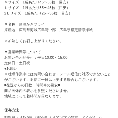
Ｍサイズ 1袋あたり45〜55粒（目安）
Ｌサイズ 1袋あたり35〜45粒（目安）
2Ｌサイズ 1袋あたり25〜35粒（目安）
▼名称 冷凍かきフライ
原産地 広島県海域広島湾中部 広島県指定清浄海域
※加熱してお召し上がりください。
▼営業時間帯について
お問い合わせ受付：平日10:00～15:00
定休日：土日祝
●お願い
※牡蠣作業中にはお問い合わせ・メール返信に対応できないこと
がございます。返信に一日以上要する場合もございます。
■発送からの日数・時間帯の目安■
商品画像内の表示を参照くださいませ。
地域によって着時間が異なります。
保存方法
製造日より540日（要冷凍-１８℃以下で保存してください）