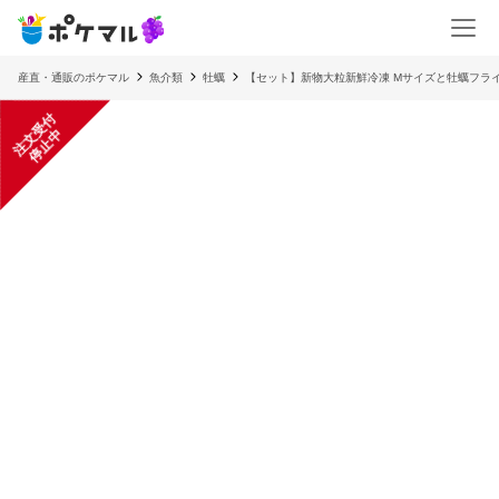
産直・通販のポケマル
魚介類
牡蠣
【セット】新物大粒新鮮冷凍 Mサイズと牡蠣フラ
注
文
受
付
停
止
中