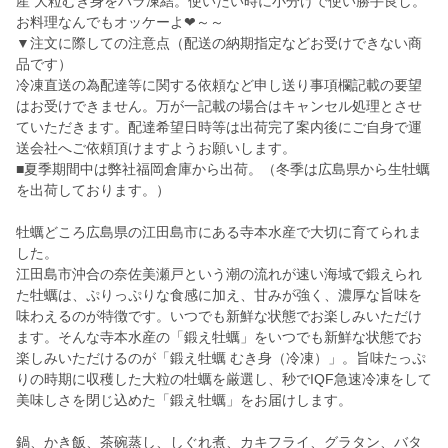
産 大粒むき身をバラ凍結。使いたい時に小分けで使い勝手良し。
お料理なんでもオッケーよ❤～～
▼注文に際しての注意点（配送の納期指定などお受けできない商
品です）
冷凍直送の為配達等に関する依頼など申し送り事項欄記載の要望
はお受けできません。万が一記載の場合はキャンセル処理とさせ
ていただきます。配達希望日時等は出荷完了案内後にご自身で運
送会社へご依頼頂けますようお願いします。
■夏季期間中は弊社福岡倉庫から出荷。（冬季は広島県から生牡蠣
を出荷しております。）
牡蠣どころ広島県の江田島市にある寺本水産で大切に育てられま
した。
江田島市沖合の奈佐美瀬戸という潮の流れが速い海域で鍛えられ
た牡蠣は、ぷりっぷりな食感に加え、甘みが強く、濃厚な旨味を
味わえるのが特徴です。いつでも新鮮な状態でお楽しみいただけ
ます。そんな寺本水産の「鍛え牡蠣」をいつでも新鮮な状態でお
楽しみいただけるのが「鍛え牡蠣 むき身（冷凍）」。旨味たっぷ
りの時期に収穫した大粒の牡蠣を厳選し、秒でIQF急速冷凍をして
美味しさを閉じ込めた「鍛え牡蠣」をお届けします。
鍋、かき飯、茶碗蒸し、しぐれ煮、カキフライ、グラタン、バタ