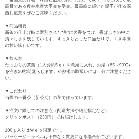
高賞である農林水産大臣賞を受賞。最高峰に輝いた親子が作る深
蒸し煎茶をぜひご賞味ください。
▼商品概要
新茶の仕上げ時に選別された“茎”に火香をつけ、香ばしさの中に
清々しさを残しています。すっきりとした口当たりで、くき本来
の甘い味わいです。
▼飲み方
たっぷりの茶葉（1人分約5ｇ）を急須に入れ、お湯（85～90℃）
を注ぎ30秒間蒸らします。※熱湯の取扱いには十分ご注意くださ
い。
▼こだわり
当園の一番茶（新茶期）の茎で作っています。
▼注文に際しての注意点（配送方法や納期指定など）
クリックポスト（230円）でお届けします。
100ｇ入りはＷｅｂ限定です。
パッケージ・ラベルは予告なく変更になる場合がございます。