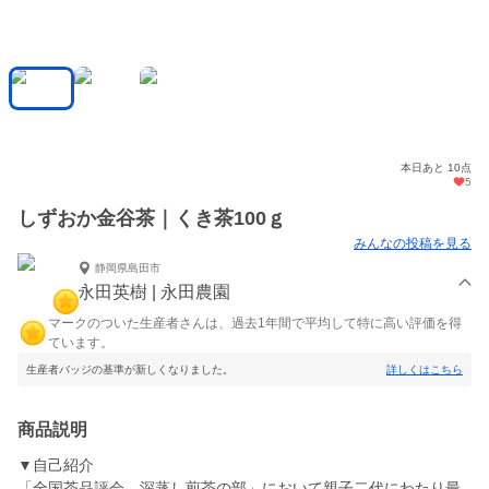
本日あと 10点
5
しずおか金谷茶｜くき茶100ｇ
みんなの投稿を見る
静岡県島田市
永田英樹 | 永田農園
マークのついた生産者さんは、過去1年間で平均して特に高い評価を得
ています。
生産者バッジの基準が新しくなりました。
詳しくはこちら
商品説明
▼自己紹介
「全国茶品評会 深蒸し煎茶の部」において親子二代にわたり最