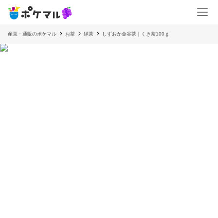
産直・通販のポケマル
お茶
緑茶
しずおか金谷茶｜くき茶100ｇ