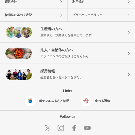
運営会社
利用規約
特商法に基づく表記
プライバシーポリシー
生産者の方へ
農家さん・漁師さんを募集しています!
法人・自治体の方へ
アライアンスのご相談はこちらから
採用情報
生産者と食べる人をつなぎたい
Links
ポケマルふるさと納税
食べる通信
Follow us