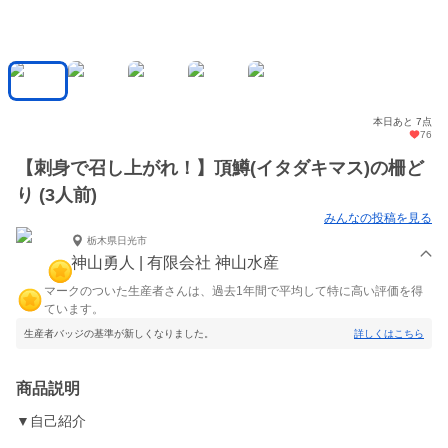
本日あと 7点
76
【刺身で召し上がれ！】頂鱒(イタダキマス)の柵ど
り (3人前)
みんなの投稿を見る
栃木県日光市
神山勇人 | 有限会社 神山水産
マークのついた生産者さんは、過去1年間で平均して特に高い評価を得
ています。
生産者バッジの基準が新しくなりました。
詳しくはこちら
商品説明
▼自己紹介