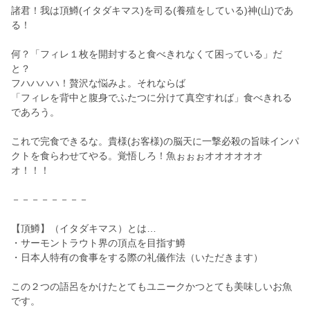
諸君！我は頂鱒(イタダキマス)を司る(養殖をしている)神(山)であ
る！
何？「フィレ１枚を開封すると食べきれなくて困っている」だ
と？
フハハハハ！贅沢な悩みよ。それならば
「フィレを背中と腹身でふたつに分けて真空すれば」食べきれる
であろう。
これで完食できるな。貴様(お客様)の脳天に一撃必殺の旨味インパ
クトを食らわせてやる。覚悟しろ！魚ぉぉぉオオオオオオ
オ！！！
－－－－－－－－
【頂鱒】（イタダキマス）とは…
・サーモントラウト界の頂点を目指す鱒
・日本人特有の食事をする際の礼儀作法（いただきます）
この２つの語呂をかけたとてもユニークかつとても美味しいお魚
です。