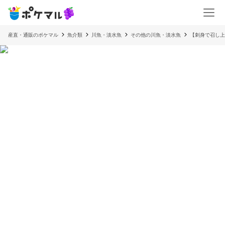
産直・通販のポケマル
魚介類
川魚・淡水魚
その他の川魚・淡水魚
【刺身で召し上が