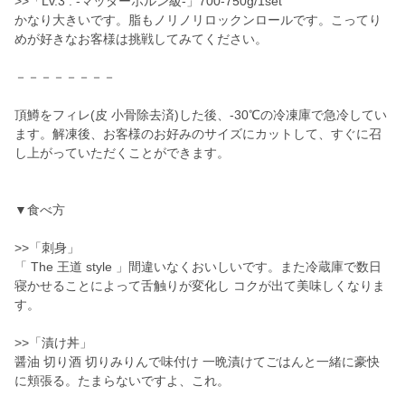
>>「Lv.3 : -マッターホルン級-」700-750g/1set
かなり大きいです。脂もノリノリロックンロールです。こってり
めが好きなお客様は挑戦してみてください。
－－－－－－－－
頂鱒をフィレ(皮 小骨除去済)した後、-30℃の冷凍庫で急冷してい
ます。解凍後、お客様のお好みのサイズにカットして、すぐに召
し上がっていただくことができます。
▼食べ方
>>「刺身」
「 The 王道 style 」間違いなくおいしいです。また冷蔵庫で数日
寝かせることによって舌触りが変化し コクが出て美味しくなりま
す。
>>「漬け丼」
醤油 切り酒 切りみりんで味付け 一晩漬けてごはんと一緒に豪快
に頬張る。たまらないですよ、これ。