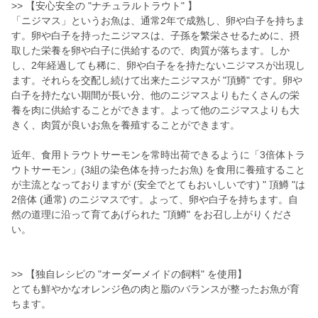
>> 【安心安全の "ナチュラルトラウト" 】
「ニジマス」というお魚は、通常2年で成熟し、卵や白子を持ちま
す。卵や白子を持ったニジマスは、子孫を繁栄させるために、摂
取した栄養を卵や白子に供給するので、肉質が落ちます。しか
し、2年経過しても稀に、卵や白子をを持たないニジマスが出現し
ます。それらを交配し続けて出来たニジマスが "頂鱒" です。卵や
白子を持たない期間が長い分、他のニジマスよりもたくさんの栄
養を肉に供給することができます。よって他のニジマスよりも大
きく、肉質が良いお魚を養殖することができます。
近年、食用トラウトサーモンを常時出荷できるように「3倍体トラ
ウトサーモン」(3組の染色体を持ったお魚) を食用に養殖すること
が主流となっておりますが (安全でとてもおいしいです) " 頂鱒 "は
2倍体 (通常) のニジマスです。よって、卵や白子を持ちます。自
然の道理に沿って育てあげられた "頂鱒" をお召し上がりくださ
い。
>> 【独自レシピの "オーダーメイドの飼料" を使用】
とても鮮やかなオレンジ色の肉と脂のバランスが整ったお魚が育
ちます。