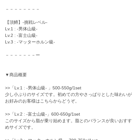
－－－－－－－－
【頂鱒】-挑戦レベル-
Lv.1 : -男体山級-
Lv.2 : -富士山級-
Lv.3 : -マッターホルン級-
－－－－－－－ー
▼商品概要
>>「Lv.1 : -男体山級- 」500-550g/1set
少し小ぶりのサイズです。初めての方やさっぱりとした味わいが
お好みのお客様はこちらからどうぞ。
>>「Lv.2 : -富士山級-」600-650g/1set
このサイズから脂が乗り始めます。脂とのバランスが良いおすす
めサイズです。