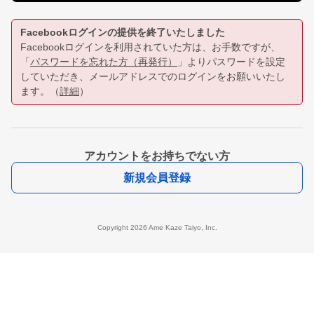
Facebookログインの提供を終了いたしました
Facebookログインを利用されていた方は、お手数ですが、
「
パスワードを忘れた方（再発行）
」よりパスワードを設定
していただき、メールアドレスでのログインをお願いいたし
ます。（
詳細
）
アカウントをお持ちでない方
新規会員登録
Copyright 2026 Ame Kaze Taiyo, Inc.