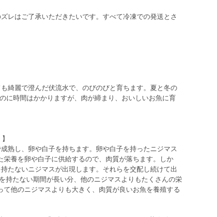
のズレはご了承いただきたいです。すべて冷凍での発送とさ
】
ても綺麗で澄んだ伏流水で、のびのびと育ちます。夏と冬の
つのに時間はかかりますが、肉が締まり、おいしいお魚に育
 】
で成熟し、卵や白子を持ちます。卵や白子を持ったニジマス
た栄養を卵や白子に供給するので、肉質が落ちます。しか
を持たないニジマスが出現します。それらを交配し続けて出
白子を持たない期間が長い分、他のニジマスよりもたくさんの栄
って他のニジマスよりも大きく、肉質が良いお魚を養殖する