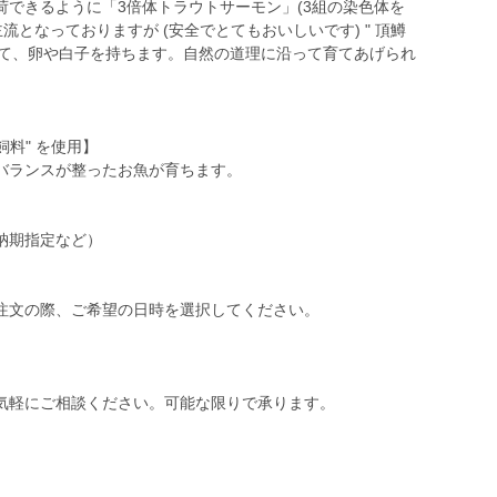
できるように「3倍体トラウトサーモン」(3組の染色体を
流となっておりますが (安全でとてもおいしいです) " 頂鱒
。よって、卵や白子を持ちます。自然の道理に沿って育てあげられ
飼料" を使用】
バランスが整ったお魚が育ちます。
納期指定など）
注文の際、ご希望の日時を選択してください。
気軽にご相談ください。可能な限りで承ります。