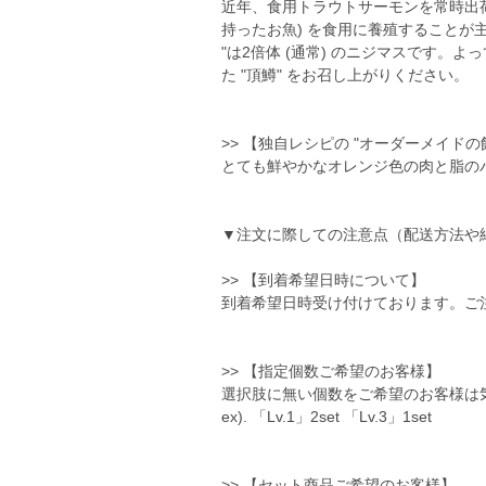
近年、食用トラウトサーモンを常時出荷
持ったお魚) を食用に養殖することが主
"は2倍体 (通常) のニジマスです
た "頂鱒" をお召し上がりください。
>> 【独自レシピの "オーダーメイドの
とても鮮やかなオレンジ色の肉と脂の
▼注文に際しての注意点（配送方法や
>> 【到着希望日時について】
到着希望日時受け付けております。ご
>> 【指定個数ご希望のお客様】
選択肢に無い個数をご希望のお客様は
ex). 「Lv.1」2set 「Lv.3」1set
>> 【セット商品ご希望のお客様】