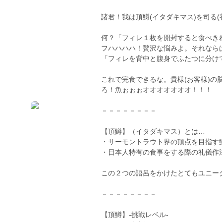
諸君！我は頂鱒(イタダキマス)を司る(
何？「フィレ１枚を開封すると食べき
フハハハハ！贅沢な悩みよ。それなら
「フィレを背中と腹身でふたつに分け
これで完食できるな。貴様(お客様)
ろ！魚ぉぉぉオオオオオオオ！！！
－－－－－－－－
【頂鱒】（イタダキマス）とは…
・サーモントラウト界の頂点を目指す
・日本人特有の食事をする際の礼儀作
この２つの語呂をかけたとてもユニー
－－－－－－－－
【頂鱒】-挑戦レベル-