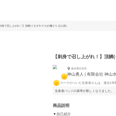
刺身で召し上がれ！】頂鱒(イタダキマス)の柵どり (3人前)
【刺身で召し上がれ！】頂鱒(イ
栃木県日光市
神山勇人 | 有限会社 神山
マークのついた生産者さんは、過去1年
生産者バッジの基準が新しくなりました。
商品説明
▼自己紹介