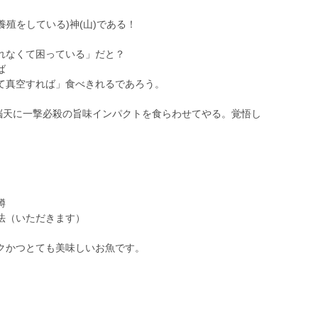
養殖をしている)神(山)である！
れなくて困っている」だと？
ば
て真空すれば」食べきれるであろう。
の脳天に一撃必殺の旨味インパクトを食らわせてやる。覚悟し
鱒
法（いただきます）
クかつとても美味しいお魚です。