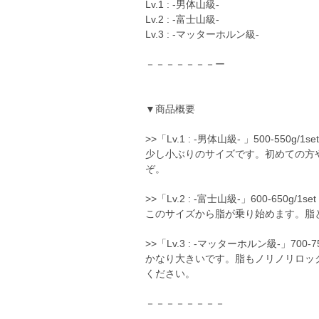
Lv.1 : -男体山級-
Lv.2 : -富士山級-
Lv.3 : -マッターホルン級-
－－－－－－－ー
▼商品概要
>>「Lv.1 : -男体山級- 」500-550g/1set
少し小ぶりのサイズです。初めての方
ぞ。
>>「Lv.2 : -富士山級-」600-650g/1set
このサイズから脂が乗り始めます。脂
>>「Lv.3 : -マッターホルン級-」700-750
かなり大きいです。脂もノリノリロッ
ください。
－－－－－－－－