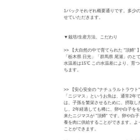
1パックそれぞれ概要通りです。多少
せていただきます。
▼栽培/生産方法、こだわり
>> 【大自然の中で育てられた "頂鱒" 
「栃木県 日光」「群馬県 尾瀬」のと
水温差は15℃ この水温差により、育
ちます。
>> 【安心安全の "ナチュラルトラウト"
「ニジマス」というお魚は、通常2年
は、子孫を繁栄させるために、摂取し
し、2年経過しても稀に、卵や白子を
来たニジマスが "頂鱒" です。卵や
養を肉に供給することができます。よ
ことができます。