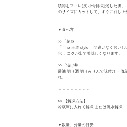
頂鱒をフィレ(皮 小骨除去済)した後
のサイズにカットして、すぐに召し上
▼食べ方
>>「刺身」
「 The 王道 style 」間違いな
化し コクが出て美味しくなります。
>>「漬け丼」
醤油 切り酒 切りみりんで味付け 一
れ。
－－－－－－－－
>> 【解凍方法】
冷蔵庫に入れて解凍 または流水解凍
▼数量、分量の目安