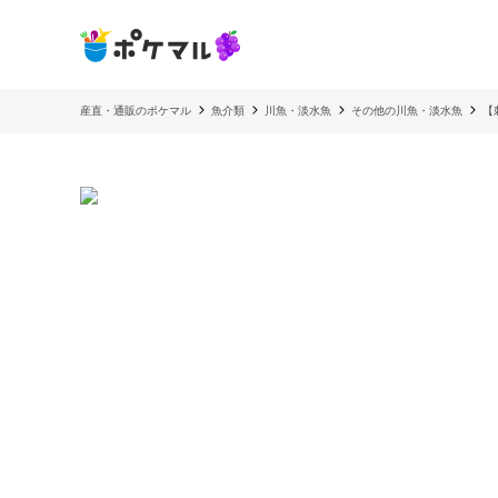
産直・通販のポケマル
魚介類
川魚・淡水魚
その他の川魚・淡水魚
【