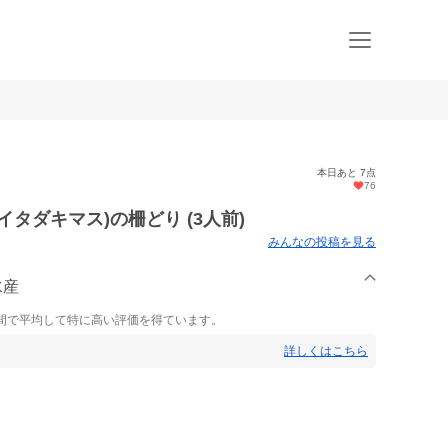
本日あと 7点
76
タダキマス)の柵どり (3人前)
みんなの投稿を見る
水産
間で平均して特に高い評価を得ています。
詳しくはこちら