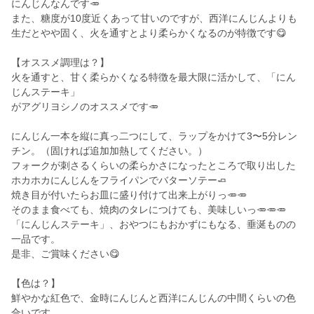
にんじんなんです🥕
また、糖度が10度近くあって甘いのですが、西洋にんじんよりも
生だとやや固く、火を通すとより柔らかくなるのが特徴です😋
【オススメ調理は？】
火を通すと、甘く柔らかくなる特徴を最大限に活かして、「にん
じんステーキ」
がアグリヨシノのオススメです🥕
にんじん一本を縦に真っ二つにして、ラップをかけて3〜5分レン
チン。（固ければ追加加熱してください。）
フォークが刺さるくらいの柔らかさになったところで取り出した
ホカホカにんじんをフライパンでバターソテー🧈
焼き目が付いたらお皿に盛り付けて出来上がりっ🥕🥕
そのまま食べても、焼肉のタレにつけても、美味しいっ🥕🥕🥕
「にんじんステーキ」、おやつにもおかずにもなる、垂涎ものの
一品です。
是非、ご賞味ください😋
【色は？】
鮮やかな紅色で、金時にんじんと西洋にんじんの中間くらいの色
合いです。