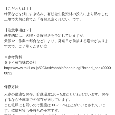
【こだわりは？】
緑肥などを畑にすき込み、有効微生物資材の投入により肥やした
土壌で大切に育てた「春採れ京くれない」です。
【注意事項は？】
基本的には、火曜・金曜発送を予定していますが、
天候や、作業の都合などにより、発送日が前後する場合がありま
すので、ご了承ください😌
※参考資料
タキイ種苗株式会社
https://www.takii.co.jp/CGI/tsk/shohin/shohin.cgi?breed_seq=0000
0892
保存方法
人参の最適な保存、貯蔵温度は0～5度だといわれています。保存
するなら冷蔵庫での保存が適しています。
また乾燥にも弱いので湿度は90～95％ほどがいいとされていま
す。乾燥対策も長持ちの基本です。