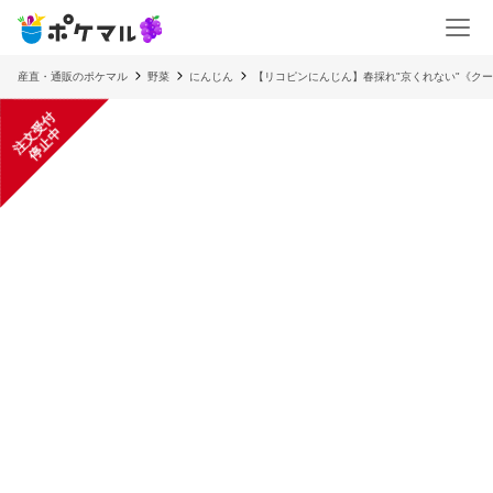
産直・通販のポケマル
野菜
にんじん
【リコピンにんじん】春採れ"京くれない"《ク
注
文
受
付
停
止
中