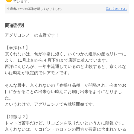
ています。
生産者バッジの基準が新しくなりました。
詳しくはこちら
商品説明
アグリヨシノ の吉野です！
【春採れ！】
京くれないは、旬が非常に短く、いくつかの道県の産地リレーに
より、11月上旬から４月下旬まで店頭に並んでいます。
西洋にんじんが、一年中流通しているのと比較すると、京くれな
いは時期が限定的でレアモノです。
そんな最中、京くれないの「春採り品種」が開発され、今までお
目にかかることの出来ない時期にお届け出来るようになりまし
た。
というわけで、アグリヨシノでも栽培開始です。
【特徴は？】
トマトは苦手だけど、リコピンを取りたいという方に朗報です。
京くれないは、リコピン・カロテンの両方が豊富に含まれている