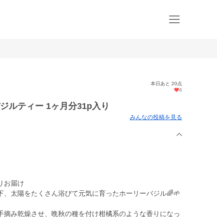
本日あと 20点
6
ルティー 1ヶ月分31p入り
みんなの投稿を見る
りお届け
、太陽をたくさん浴びて元気に育ったホーリーバジル🌈🌱
手摘み乾燥させ、晩秋の種を付け柑橘系のような香りになっ