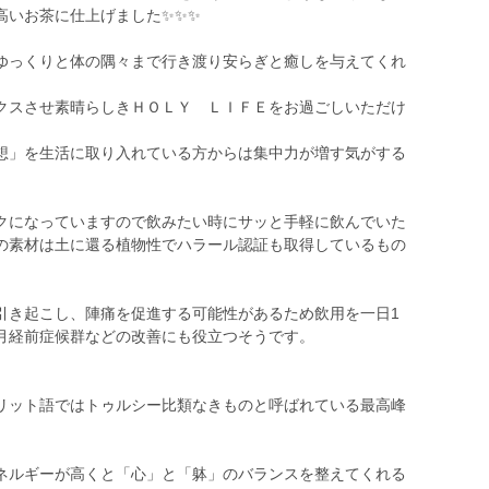
高いお茶に仕上げました✨✨✨
ゆっくりと体の隅々まで行き渡り安らぎと癒しを与えてくれ
クスさせ素晴らしきＨＯＬＹ ＬＩＦＥをお過ごしいただけ
想」を生活に取り入れている方からは集中力が増す気がする
クになっていますので飲みたい時にサッと手軽に飲んでいた
の素材は土に還る植物性でハラール認証も取得しているもの
引き起こし、陣痛を促進する可能性があるため飲用を一日1
月経前症候群などの改善にも役立つそうです。
リット語ではトゥルシー比類なきものと呼ばれている最高峰
ネルギーが高くと「心」と「躰」のバランスを整えてくれる