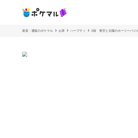
産直・通販のポケマル
お茶
ハーブティ
3袋 青空と太陽のホーリーバジル