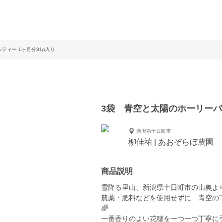
ティー 1ヶ月分31p入り
3袋 青空と太陽のホーリーバジ
新潟県十日町市
柳佳祐 | あおぞらぼ農園
商品説明
雪降る里山、新潟県十日町市の山奥よ
農薬・肥料などを使用せずに 青空の下
🌈
一番香りのよい花穂を一つ一つ丁寧に