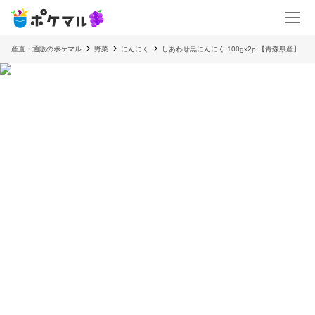
産直・通販のポケマル
野菜
にんにく
しあわせ黒にんにく 100gx2p 【青森県産】