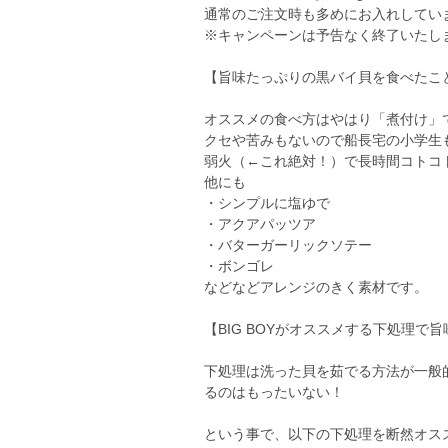
通常のご注文時も多めにお入れしてい
※キャンペーンは予告なく終了いたし
【旨味たっぷりの黒バイ貝を食べたこ
オススメの食べ方はやはり「煮付け」
クセや苦みもないので船長宅の小学生
弱火（←これ絶対！）で長時間コトコ
他にも
・シンプルに塩ゆで
・アクアパッツア
・バターガーリックソテー
・ボンゴレ
などなどアレンジのきく素材です。
【BIG BOYがオススメする下処理で
下処理は洗った貝を茹でる方法が一般
るのはもったいない！
という事で、以下の下処理を断然オス