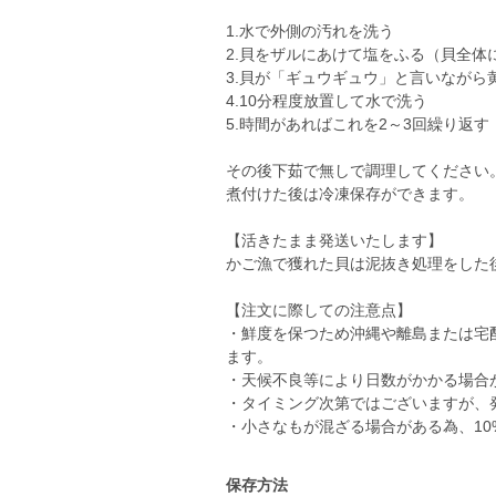
1.水で外側の汚れを洗う
2.貝をザルにあけて塩をふる（貝全体
3.貝が「ギュウギュウ」と言いなが
4.10分程度放置して水で洗う
5.時間があればこれを2～3回繰り返す
その後下茹で無しで調理してください
煮付けた後は冷凍保存ができます。
【活きたまま発送いたします】
かご漁で獲れた貝は泥抜き処理をした
【注文に際しての注意点】
・鮮度を保つため沖縄や離島または宅
ます。
・天候不良等により日数がかかる場合
・タイミング次第ではございますが、
・小さなもが混ざる場合がある為、1
保存方法