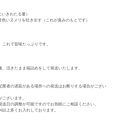
にいきわたる量）
ら黄色いヌメリを吐き出す（これが臭みのもとです）
。これで旨味たっぷりです。
後、活きたまま箱詰めをして発送いたします。
配業者の遅延がある場所への発送はお断りする場合がござい
がございます。
発送日の調整が可能ですのでお気軽にご相談ください。
0%以上多くお入れしております。