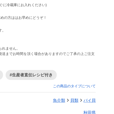
すぐに冷蔵庫にお入れください)
求めの方ははお早めにどうぞ！
す。
られません。
発送までお時間を頂く場合がありますのでご了承の上ご注文
#生産者直伝レシピ付き
この商品のタイプについて
魚介類
貝類
バイ貝
秋田県