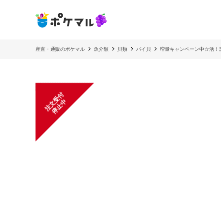
産直・通販のポケマル
魚介類
貝類
バイ貝
増量キャンペーン中☆活！
注
文
受
付
停
止
中