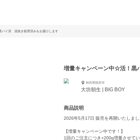
黒バイ貝 泥抜き処理済みをお届けします
増量キャンペーン中☆活！黒
秋田県秋田市
大坊朝生 | BIG BOY
商品説明
2026年5月17日 販売を再開いたしま
【増量キャンペーン中です！】
1回のご注文につき+200g増量させて