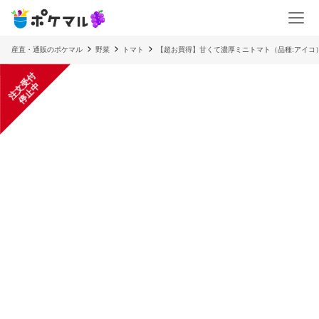
産直・通販のポケマル
野菜
トマト
【超お買得】甘くて濃厚ミニトマト（品種:アイコ
注
文
受
付
停
止
中