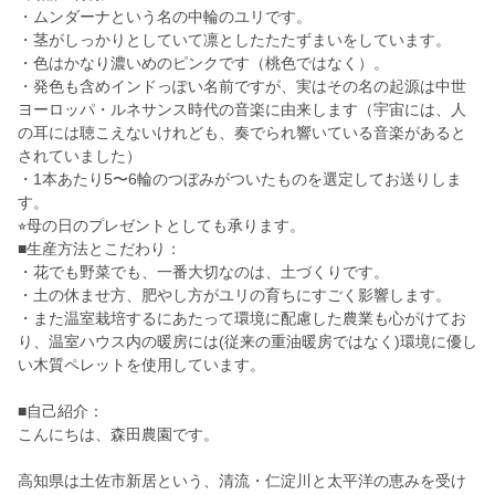
・ムンダーナという名の中輪のユリです。
・茎がしっかりとしていて凛としたたたずまいをしています。
・色はかなり濃いめのピンクです（桃色ではなく）。
・発色も含めインドっぽい名前ですが、実はその名の起源は中世
ヨーロッパ・ルネサンス時代の音楽に由来します（宇宙には、人
の耳には聴こえないけれども、奏でられ響いている音楽があると
されていました）
・1本あたり5〜6輪のつぼみがついたものを選定してお送りしま
す。
⭐︎母の日のプレゼントとしても承ります。
■生産方法とこだわり：
・花でも野菜でも、一番大切なのは、土づくりです。
・土の休ませ方、肥やし方がユリの育ちにすごく影響します。
・また温室栽培するにあたって環境に配慮した農業も心がけてお
り、温室ハウス内の暖房には(従来の重油暖房ではなく)環境に優し
い木質ペレットを使用しています。
■自己紹介：
こんにちは、森田農園です。
高知県は土佐市新居という、清流・仁淀川と太平洋の恵みを受け