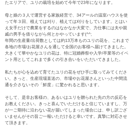
たエリアで、ユリの栽培を始めて今年で23年になります。
母と娘の３人で運営する家族経営で、34アールの温室ハウスを使
って年３回、植えては刈り、植えては刈りをしています。とはい
え女手だけで農業をするのはなかなか大変で、力仕事には夫や親
戚の男手を借りながら何とかやっています(^^;
年間の生産量/出荷数としては約13万本ものユリの花を、これまで
各地の市場/お花屋さんを通して全国のお客様へ届けてきました。
大きくて華やかなユリの花は、特に冠婚葬祭や入学/卒業等のイベ
ント用としてこれまで多くの引き合いをいただいてきました。
私たちが心を込めて育てたユリの花をぜひ手に取ってみてくださ
い。きっと、生産現場直送の、市場やお花屋さんといった中間流
通を介さないその「鮮度」に驚かれると思います。
そして、是非お客様の、あるいはユリを贈られた先の方の反応を
お教えください。きっと喜んでいただけると信じていますし、万
が一ご期待に沿わない花が届いてしまった場合には、申し訳ござ
いませんがその旨ご一報いただけると幸いです。真摯に対応させ
て頂きます。