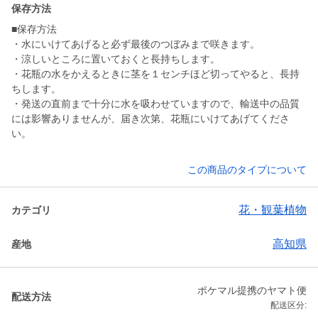
保存方法
■保存方法
・水にいけてあげると必ず最後のつぼみまで咲きます。
・涼しいところに置いておくと長持ちします。
・花瓶の水をかえるときに茎を１センチほど切ってやると、長持
ちします。
・発送の直前まで十分に水を吸わせていますので、輸送中の品質
には影響ありませんが、届き次第、花瓶にいけてあげてくださ
い。
この商品のタイプについて
花・観葉植物
カテゴリ
高知県
産地
ポケマル提携のヤマト便
配送方法
配送区分: