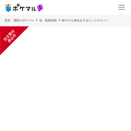
産直・通販のポケマル
花・観葉植物
鮮やかな発色をするピンクのユリ♡
注
文
受
付
停
止
中