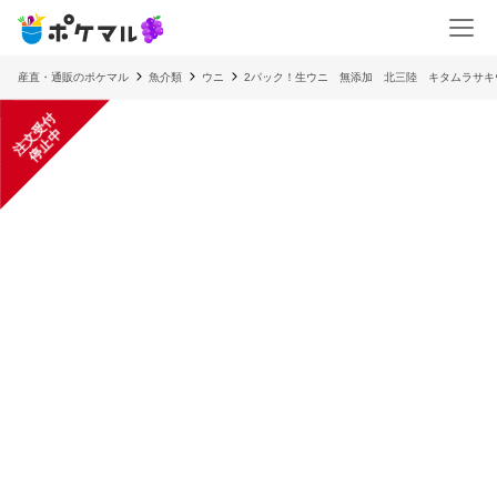
産直・通販のポケマル
魚介類
ウニ
2パック！生ウニ 無添加 北三陸 キタムラサキ
注
文
受
付
停
止
中