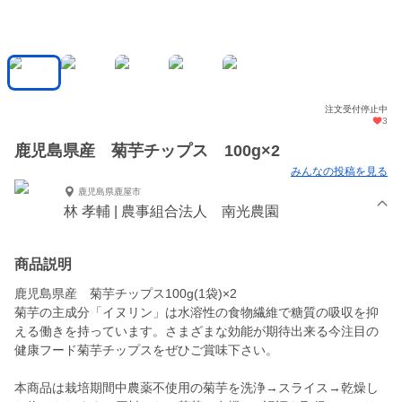
注文受付停止中
3
鹿児島県産 菊芋チップス 100g×2
みんなの投稿を見る
鹿児島県鹿屋市
林 孝輔 | 農事組合法人 南光農園
商品説明
鹿児島県産 菊芋チップス100g(1袋)×2
菊芋の主成分「イヌリン」は水溶性の食物繊維で糖質の吸収を抑
える働きを持っています。さまざまな効能が期待出来る今注目の
健康フード菊芋チップスをぜひご賞味下さい。
本商品は栽培期間中農薬不使用の菊芋を洗浄→スライス→乾燥し