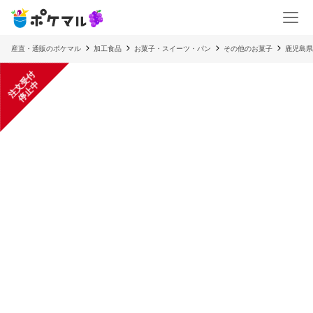
産直・通販のポケマル
加工食品
お菓子・スイーツ・パン
その他のお菓子
鹿児島県
注
文
受
付
停
止
中