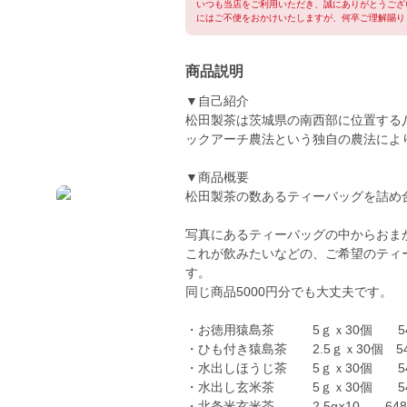
いつも当店をご利用いただき、誠にありがとうござ
にはご不便をおかけいたしますが、何卒ご理解賜り
商品説明
▼自己紹介
松田製茶は茨城県の南西部に位置する
ックアーチ農法という独自の農法によ
▼商品概要
松田製茶の数あるティーバッグを詰め
写真にあるティーバッグの中からおま
これが飲みたいなどの、ご希望のティ
す。
同じ商品5000円分でも大丈夫です。
・お徳用猿島茶 5ｇｘ30個 54
・ひも付き猿島茶 2.5ｇｘ30個 5
・水出しほうじ茶 5ｇｘ30個 5
・水出し玄米茶 5ｇｘ30個 54
・北条米玄米茶 2.5g×10 64