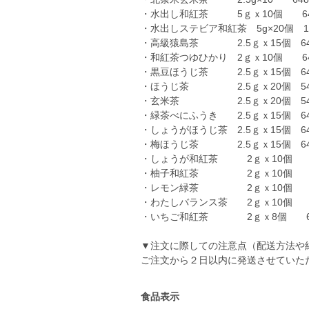
・水出し和紅茶 5ｇｘ10個 64
・水出しステビア和紅茶 5g×20個 1
・高級猿島茶 2.5ｇｘ15個 64
・和紅茶つゆひかり 2ｇｘ10個 6
・黒豆ほうじ茶 2.5ｇｘ15個 6
・ほうじ茶 2.5ｇｘ20個 54
・玄米茶 2.5ｇｘ20個 54
・緑茶べにふうき 2.5ｇｘ15個 6
・しょうがほうじ茶 2.5ｇｘ15個 6
・梅ほうじ茶 2.5ｇｘ15個 6
・しょうが和紅茶 2ｇｘ10個 6
・柚子和紅茶 2ｇｘ10個 6
・レモン緑茶 2ｇｘ10個 6
・わたしバランス茶 2ｇｘ10個 
・いちご和紅茶 2ｇｘ8個 6
▼注文に際しての注意点（配送方法や
ご注文から２日以内に発送させていた
食品表示