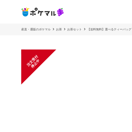
産直・通販のポケマル
お茶
お茶セット
【送料無料】選べるティーバッグ 50
注
文
受
付
停
止
中