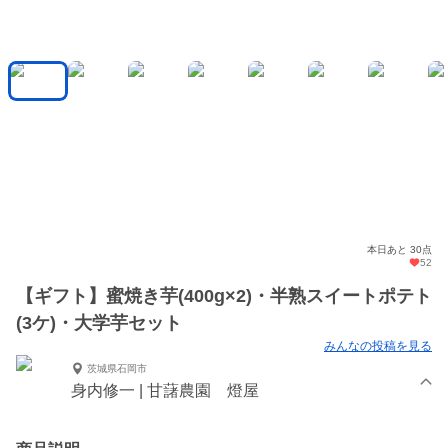
本日あと 30点
52
【ギフト】蜜焼き芋(400g×2)・半熟スイートポテト
(3ケ)・大学芋セット
みんなの投稿を見る
茨城県石岡市
身内修一 | 甘藷農園 燈屋