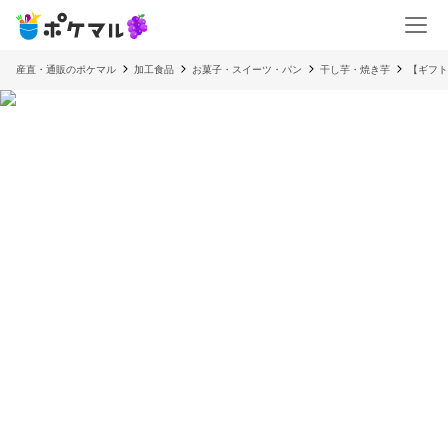
産直・通販のポケマル
加工食品
お菓子・スイーツ・パン
干し芋・焼き芋
【ギフト