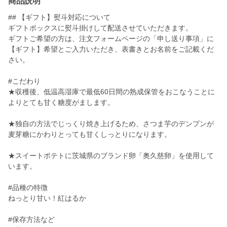
商品説明
## 【ギフト】熨斗対応について
ギフトボックスに熨斗掛けして配送させていただきます。
ギフトご希望の方は、注文フォームページの「申し送り事項」に
【ギフト】希望とご入力いただき、表書きとお名前をご記載くだ
さい。
#こだわり
★収穫後、低温高湿庫で最低60日間の熟成保管をおこなうことに
よりとても甘く糖度がまします。
★独自の方法でじっくり焼き上げるため、さつま芋のデンプンが
麦芽糖にかわりとっても甘くしっとりになります。
★スイートポテトに茨城県のブランド卵「奥久慈卵」を使用して
います。
#品種の特徴
ねっとり甘い！紅はるか
#保存方法など