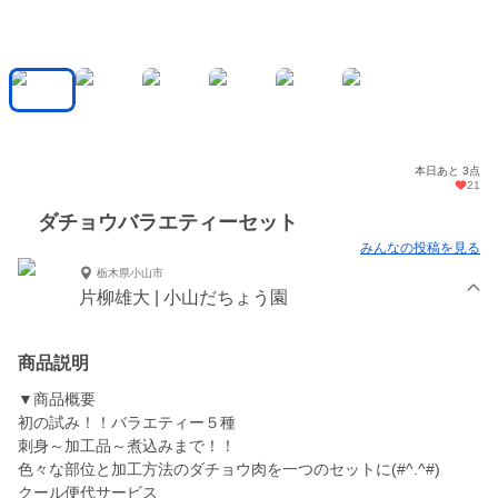
本日あと 3点
21
ダチョウバラエティーセット
みんなの投稿を見る
栃木県小山市
片柳雄大 | 小山だちょう園
商品説明
▼商品概要
初の試み！！バラエティー５種
刺身～加工品～煮込みまで！！
色々な部位と加工方法のダチョウ肉を一つのセットに(#^.^#)
クール便代サービス