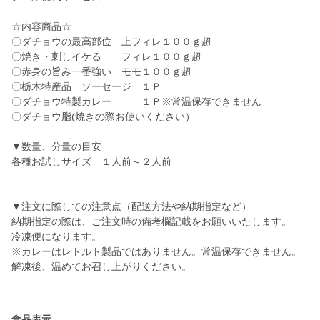
☆内容商品☆
〇ダチョウの最高部位 上フィレ１００ｇ超
〇焼き・刺しイケる フィレ１００ｇ超
〇赤身の旨み一番強い モモ１００ｇ超
〇栃木特産品 ソーセージ １Ｐ
〇ダチョウ特製カレー １Ｐ※常温保存できません
〇ダチョウ脂(焼きの際お使いください）
▼数量、分量の目安
各種お試しサイズ １人前～２人前
▼注文に際しての注意点（配送方法や納期指定など）
納期指定の際は、ご注文時の備考欄記載をお願いいたします。
冷凍便になります。
※カレーはレトルト製品ではありません。常温保存できません。
解凍後、温めてお召し上がりください。
食品表示