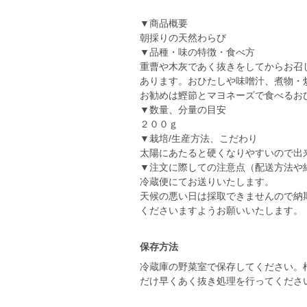
▼商品概要
朝採りの天然わらび
▼品種・味の特徴・食べ方
重曹や木灰であく抜きをしてからお召
あります。おひたしや味噌汁、煮物・
お勧めは鰹節とマヨネーズで食べるお
▼数量、分量の目安
２００ｇ
▼栽培/生産方法、こだわり
太陽にあたると硬くなりやすいので出
▼注文に際しての注意点（配送方法や
冷蔵便にてお送りいたします。
天候の悪い日は採取できませんので納
くださいますようお願いいたします。
保存方法
冷蔵庫の野菜室で保存してください。
だけ早くあく抜き処理を行ってくださ