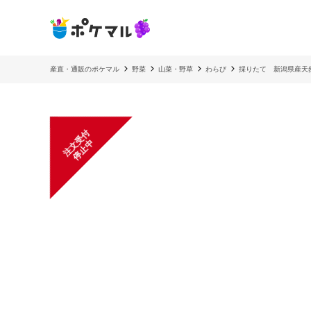
産直・通販のポケマル
野菜
山菜・野草
わらび
採りたて 新潟県産天
注
文
受
付
停
止
中