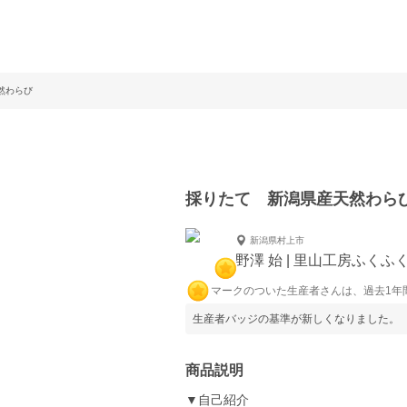
然わらび
採りたて 新潟県産天然わら
新潟県村上市
野澤 始 | 里山工房ふくふ
マークのついた生産者さんは、過去1年
生産者バッジの基準が新しくなりました。
商品説明
▼自己紹介