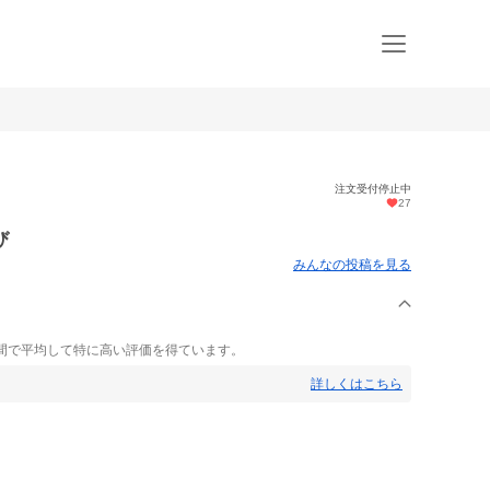
注文受付停止中
27
び
みんなの投稿を見る
く
間で平均して特に高い評価を得ています。
詳しくはこちら