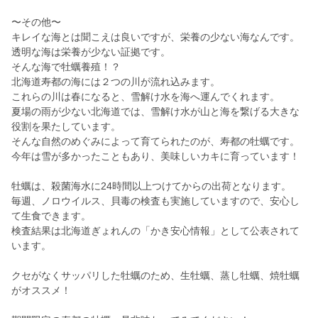
〜その他〜
キレイな海とは聞こえは良いですが、栄養の少ない海なんです。
透明な海は栄養が少ない証拠です。
そんな海で牡蠣養殖！？
北海道寿都の海には２つの川が流れ込みます。
これらの川は春になると、雪解け水を海へ運んでくれます。
夏場の雨が少ない北海道では、雪解け水が山と海を繋げる大きな
役割を果たしています。
そんな自然のめぐみによって育てられたのが、寿都の牡蠣です。
今年は雪が多かったこともあり、美味しいカキに育っています！
牡蠣は、殺菌海水に24時間以上つけてからの出荷となります。
毎週、ノロウイルス、貝毒の検査も実施していますので、安心し
て生食できます。
検査結果は北海道ぎょれんの「かき安心情報」として公表されて
います。
クセがなくサッパリした牡蠣のため、生牡蠣、蒸し牡蠣、焼牡蠣
がオススメ！