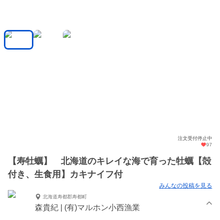
注文受付停止中
97
【寿牡蠣】 北海道のキレイな海で育った牡蠣【殻
付き、生食用】カキナイフ付
みんなの投稿を見る
北海道寿都郡寿都町
森貴紀 | (有)マルホン小西漁業