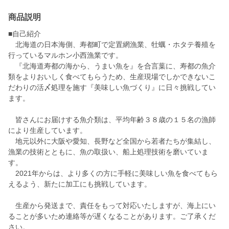
商品説明
■自己紹介
北海道の日本海側、寿都町で定置網漁業、牡蠣・ホタテ養殖を
行っているマルホン小西漁業です。
『北海道寿都の海から、うまい魚を』を合言葉に、寿都の魚介
類をよりおいしく食べてもらうため、生産現場でしかできないこ
だわりの活〆処理を施す『美味しい魚づくり』に日々挑戦してい
ます。
皆さんにお届けする魚介類は、平均年齢３８歳の１５名の漁師
により生産しています。
地元以外に大阪や愛知、長野など全国から若者たちが集結し、
漁業の技術とともに、魚の取扱い、船上処理技術を磨いていま
す。
2021年からは、より多くの方に手軽に美味しい魚を食べてもら
えるよう、新たに加工にも挑戦しています。
生産から発送まで、責任をもって対応いたしますが、海上にい
ることが多いため連絡等が遅くなることがあります。ご了承くだ
さい。