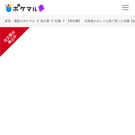
産直・通販のポケマル
魚介類
牡蠣
【寿牡蠣】 北海道のキレイな海で育った牡蠣【
注
文
受
付
停
止
中