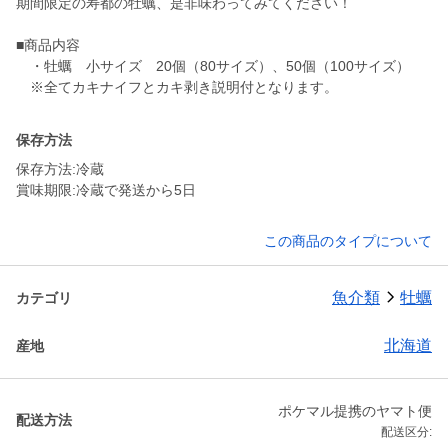
期間限定の寿都の牡蠣、是非味わってみてください！
■商品内容
・牡蠣 小サイズ 20個（80サイズ）、50個（100サイズ）
※全てカキナイフとカキ剥き説明付となります。
保存方法
保存方法:冷蔵
賞味期限:冷蔵で発送から5日
この商品のタイプについて
魚介類
牡蠣
カテゴリ
北海道
産地
ポケマル提携のヤマト便
配送方法
配送区分: