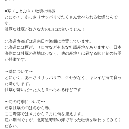
■寿（ことぶき）牡蠣の特徴
とにかく、あっさりサッパリでたくさん食べられる牡蠣なんで
す。
濃厚な牡蠣が好きな方の口には合いません！
北海道寿都町は道南日本海側に位置しています。
北海道には厚岸、サロマなど有名な牡蠣産地がありますが、日本
海側には牡蠣の産地は少なく、他の産地とは異なる味と旬の時季
が特徴です。
〜味について〜
とにかく、あっさりサッパリで、クセがなく、キレイな海で育っ
た味がします。
牡蠣が嫌いだった人も食べられるほどです。
〜旬の時季について〜
通常牡蠣の旬は冬から春。
ここ寿都では４月から７月に旬を迎えます。
短い期間ですが、北海道寿都の海で育った牡蠣を味わってみてく
ださい。