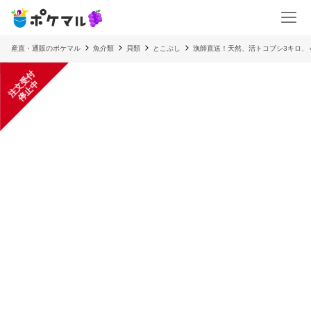
産直・通販のポケマル
魚介類
貝類
とこぶし
漁師直送！天然、活トコブシ3キロ、
注
文
受
付
停
止
中