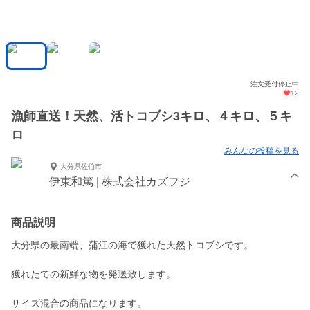
注文受付停止中
12
漁師直送！天然、活トコブシ3キロ、４キロ、５キ
ロ
みんなの投稿を見る
大分県佐伯市
伊東和篤 | 株式会社カズフジ
商品説明
大分県の最南端、蒲江の海で獲れた天然トコブシです。
獲れたての新鮮な物を発送致します。
サイズ混合の商品になります。