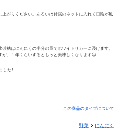
し上がりください。あるいは付属のネットに入れて日陰が風
。
氷砂糖はにんにくの半分の量でホワイトリカーに浸けます。
すが、１年くらいするともっと美味しくなります😃
した❗️
この商品のタイプについて
野菜
にんにく