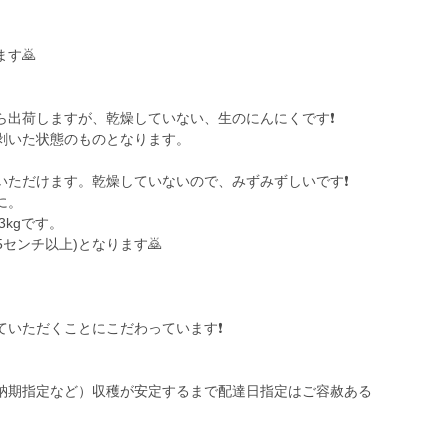
す🙇
出荷しますが、乾燥していない、生のにんにくです❗️
剥いた状態のものとなります。
ただけます。乾燥していないので、みずみずしいです❗️
に。
3kgです。
5センチ以上)となります🙇
いただくことにこだわっています❗️
納期指定など）収穫が安定するまで配達日指定はご容赦ある