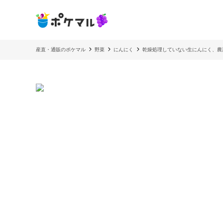
産直・通販のポケマル
野菜
にんにく
乾燥処理していない生にんにく、農