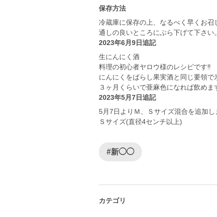
保存方法
冷蔵庫に保存の上、なるべく早くお召
通しの良いところにぶら下げて下さい
2023年6月9日追記
生にんにく酒
料理の初心者ヤロウ様のレシピです‼️
にんにくをばらし果実酒と同じ要領で
３ヶ月くらいで亜麻色になれば飲めま
2023年5月7日追記
5月7日よりＭ、Ｓサイズ混合を追加しま
Ｓサイズ(直径4センチ以上)
#新◯◯
カテゴリ