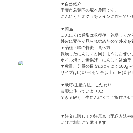
▼自己紹介
千葉市若葉区の塚本農園です。
にんにくとオクラをメインに作っていま
▼商品
にんにくは通常は収穫後、乾燥してから
外皮に変色が見られ始めたので外皮を
▼品種・味の特徴・食べ方
乾燥したにんにくと同じようにお使いい
ホイル焼き、素揚げ、にんにく醤油等
▼数量、分量の目安はにんにく500g～
サイズはL(直径6センチ以上)、M(直径
▼栽培/生産方法、こだわり
農薬は使っていません❗
できる限り、生にんにくでご提供させて
▼注文に際しての注意点（配送方法や
いはご相談にて承ります。