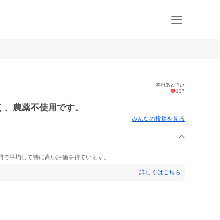
本日あと 1点
127
く、農薬不使用です。
みんなの投稿を見る
間で平均して特に高い評価を得ています。
詳しくはこちら