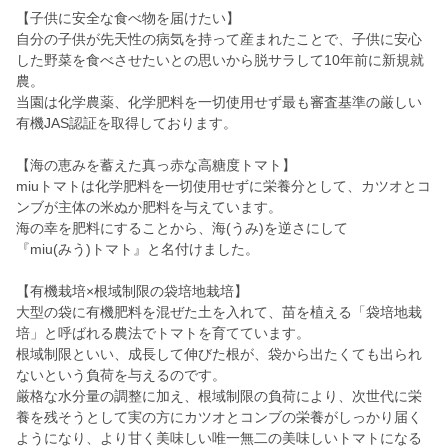
【子供に安全な食べ物を届けたい】
自分の子供が先天性の病気を持って産まれたことで、子供に安心
した野菜を食べさせたいとの思いから脱サラして10年前に新規就
農。
当園は化学農薬、化学肥料を一切使用せず最も審査基準の厳しい
有機JAS認証を取得しております。
【海の恵みを蓄えた真っ赤な高糖度トマト】
miuトマトは化学肥料を一切使用せずに栄養分として、カツオとコ
ンブが主体の米ぬか肥料を与えています。
海の幸を肥料にすることから、海(うみ)を逆さにして
『miu(みう)トマト』と名付けました。
【有機栽培×根域制限の袋培地栽培】
大型の袋に有機肥料を混ぜた土を入れて、苗を植える「袋培地栽
培」と呼ばれる農法でトマトを育てています。
根域制限といい、成長して伸びた根が、袋から出たくても出られ
ないという負荷を与えるのです。
厳格な水分量の調整に加え、根域制限の負荷により、次世代に栄
養を残そうとして実の方にカツオとコンブの栄養がしっかり届く
ようになり、より甘く美味しい唯一無二の美味しいトマトになる