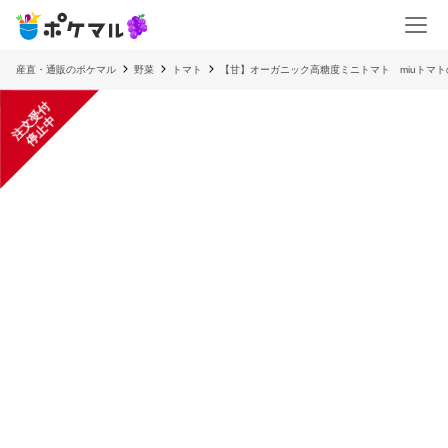
産直・通販のポケマル
野菜
トマト
【甘】オーガニック高糖度ミニトマト miuトマ
注
文
受
付
停
止
中