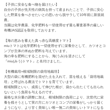
【子供に安全な食べ物を届けたい】
自分の子供が先天性の病気を持って産まれたことで、子供に安心
した野菜を食べさせたいとの思いから脱サラして10年前に新規就
農。
当園は化学農薬、化学肥料を一切使用せず最も審査基準の厳しい
有機JAS認証を取得しております。
【海の恵みを蓄えた真っ赤な高糖度トマト】
miuトマトは化学肥料を一切使用せずに栄養分として、カツオとコ
ンブが主体の米ぬか肥料を与えています。
海の幸を肥料にすることから、海(うみ)を逆さにして
『miu(みう)トマト』と名付けました。
【有機栽培×根域制限の袋培地栽培】
大型の袋に有機肥料を混ぜた土を入れて、苗を植える「袋培地栽
培」と呼ばれる農法でトマトを育てています。
根域制限といい、成長して伸びた根が、袋から出たくても出られ
ないという負荷を与えるのです。
厳格な水分量の調整に加え、根域制限の負荷により、次世代に栄
養を残そうとして実の方にカツオとコンブの栄養がしっかり届く
ようになり、より甘く美味しい唯一無二の美味しいトマトになる