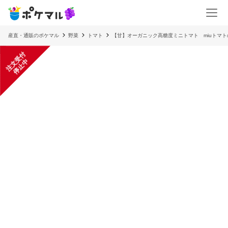
産直・通販のポケマル
野菜
トマト
【甘】オーガニック高糖度ミニトマト miuトマ
注
文
受
付
停
止
中