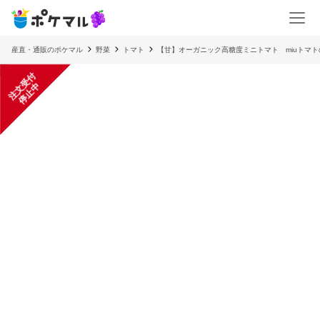
産直・通販のポケマル
野菜
トマト
【甘】オーガニック高糖度ミニトマト miuトマ
注
文
受
付
停
止
中