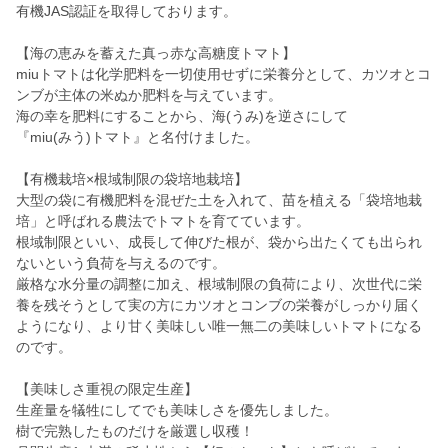
有機JAS認証を取得しております。
【海の恵みを蓄えた真っ赤な高糖度トマト】
miuトマトは化学肥料を一切使用せずに栄養分として、カツオとコ
ンブが主体の米ぬか肥料を与えています。
海の幸を肥料にすることから、海(うみ)を逆さにして
『miu(みう)トマト』と名付けました。
【有機栽培×根域制限の袋培地栽培】
大型の袋に有機肥料を混ぜた土を入れて、苗を植える「袋培地栽
培」と呼ばれる農法でトマトを育てています。
根域制限といい、成長して伸びた根が、袋から出たくても出られ
ないという負荷を与えるのです。
厳格な水分量の調整に加え、根域制限の負荷により、次世代に栄
養を残そうとして実の方にカツオとコンブの栄養がしっかり届く
ようになり、より甘く美味しい唯一無二の美味しいトマトになる
のです。
【美味しさ重視の限定生産】
生産量を犠牲にしてでも美味しさを優先しました。
樹で完熟したものだけを厳選し収穫！