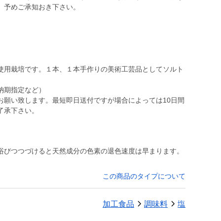
。予めご承知おき下さい。
用栽培です。１本、１本手作りの美術工芸品としてソルト
納期指定など）
願い致します。最短即日送付ですが場合によっては10日間
了承下さい。
浴びつつづけると天然成分の色素の退色速度は早まります。
この商品のタイプについて
加工食品
調味料
塩