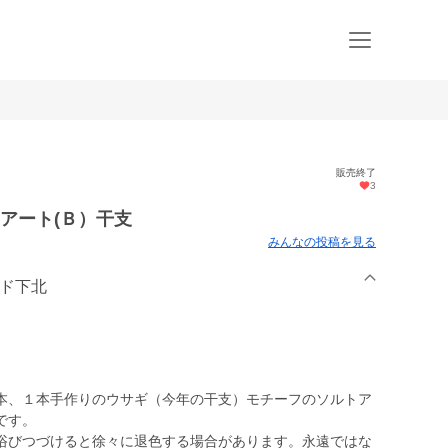
販売終了
3
 アート(Ｂ）干支
みんなの投稿を見る
ャド下北
、１本手作りのウサギ（今年の干支）モチーフのソルトア
です。
浴びつづけると徐々に退色する場合があります。永遠ではな