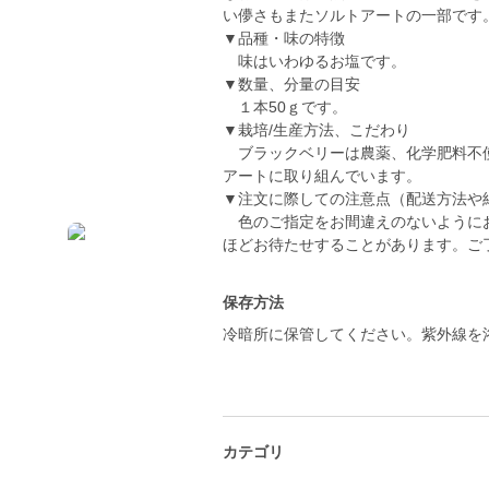
い儚さもまたソルトアートの一部です
▼品種・味の特徴
味はいわゆるお塩です。
▼数量、分量の目安
１本50ｇです。
▼栽培/生産方法、こだわり
ブラックベリーは農薬、化学肥料不使
アートに取り組んでいます。
▼注文に際しての注意点（配送方法や
色のご指定をお間違えのないようにお
ほどお待たせすることがあります。ご
保存方法
冷暗所に保管してください。紫外線を
カテゴリ