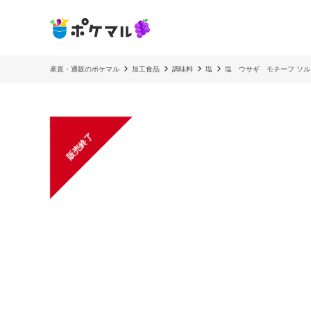
産直・通販のポケマル
加工食品
調味料
塩
塩 ウサギ モチーフ ソル
販売終了