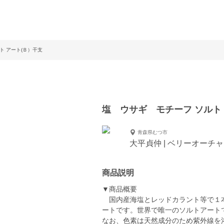
ト アート(Ｂ）干支
塩 ウサギ モチーフ ソルト
青森県むつ市
大平貞仲 | ベリーオーチ
商品説明
▼商品概要
国内産海塩とレッドカラント等で１本
ートです。世界で唯一のソルトアート
なお、色素は天然成分のため紫外線を