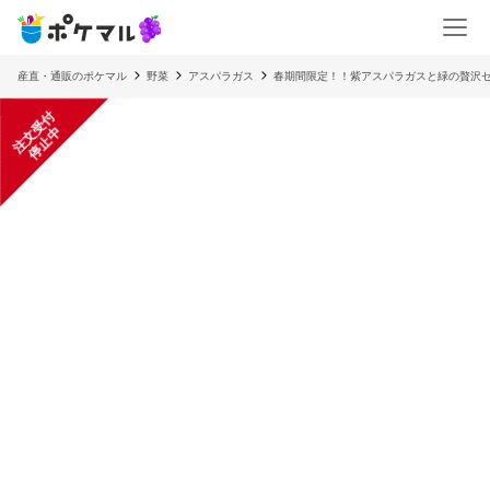
産直・通販のポケマル
野菜
アスパラガス
春期間限定！！紫アスパラガスと緑の贅沢セッ
注
文
受
付
停
止
中