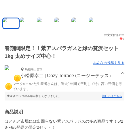
注文受付停止中
8
春期間限定！！紫アスパラガスと緑の贅沢セット
1kg 太めサイズ中心！
みんなの投稿を見る
島根県出雲市
小松原幸二 | Cozy Terrace (コージーテラス）
マークのついた生産者さんは、過去1年間で平均して特に高い評価を得
ています。
生産者バッジの基準が新しくなりました。
詳しくはこちら
商品説明
ほとんど市場には出回らない紫アスパラガスの多め商品です！5/2
8〜6/5発送の限定2セット！