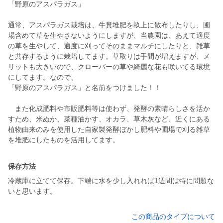
「野原のアスパラガス」
通常、アスパラガス栽培は、牛糞堆肥を畝上に散布したりし、圃
場含めて草を生やさないようにしますが、当農園は、あえて適度
の草を生やして、適度に刈ってそのままマルチにしたりと、雑草
と共存するように栽培してます。草取りは手間が増えますが、メ
リットも大きいので、クローバーの草や綺麗な花も咲いてる環境
にしてます。なので、
「野原のアスパラガス」と名前をつけました！！
また化成肥料や市販肥料等は使わず、発酵の素晴らしさを活か
すため、米ぬか、菜種油かす、オカラ、草木灰など、近くにある
植物由来のみを使用した自家製発酵ぼかし肥料や圃場で刈る雑草
を堆肥にしたものを活用してます。
保存方法
冷蔵庫に立てて保存。下端に水を少し入れれば1週間は特に問題な
いと思います。
この商品のタイプについて