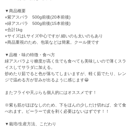
▼商品概要
⭐︎紫アスパラ 500g前後(20本前後)
⭐︎緑アスパラ 500g前後(15本前後)
⭐︎合計1kg
⭐︎サイズはLサイズ中心ですが.細いのも太いのもあり
⭐︎商品重視のため、包装などは簡素。クール便です
▼品種・味の特徴・食べ方
緑アスパラより糖度が高く生でも食べても美味しいので薄くスラ
イスしてサラダに加える。
炒めたり茹でると色が落ちてしまいますが、軽く茹でたり、レン
ジで温める方が甘みが出るように感じます😀
またフライや天ぷらも個人的にはオススメです！
※紫も筋がほぼなしのため、下をほんの少しだけ切れば、全て食
べれます。ピーラーで皮を剥く必要はないはずです！！
▼栽培/生産方法、こだわり